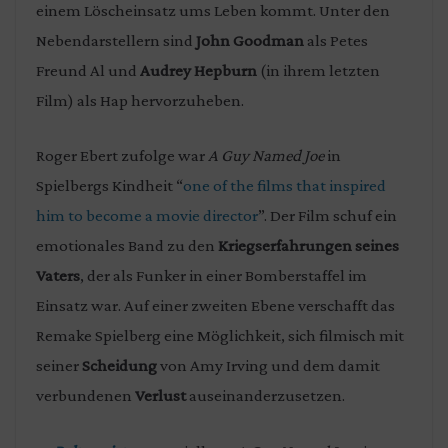
einem Löscheinsatz ums Leben kommt. Unter den
Nebendarstellern sind
John Goodman
als Petes
Freund Al und
Audrey Hepburn
(in ihrem letzten
Film) als Hap hervorzuheben.
Roger Ebert zufolge war
A Guy Named Joe
in
Spielbergs Kindheit
“
one of the films that inspired
him to become a movie director
”. Der Film schuf ein
emotionales Band zu den
Kriegserfahrungen seines
Vaters
, der als Funker in einer Bomberstaffel im
Einsatz war. Auf einer zweiten Ebene verschafft das
Remake Spielberg eine Möglichkeit, sich filmisch mit
seiner
Scheidung
von Amy Irving und dem damit
verbundenen
Verlust
auseinanderzusetzen.