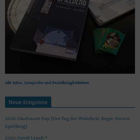
Alle Infos, Leseprobe und Bestellmöglichkeiten
Neue Ereignisse
2026: Disclosure Day (Der Tag der Wahrheit, Regie: Steven
Spielberg)
2025: David Lynch †