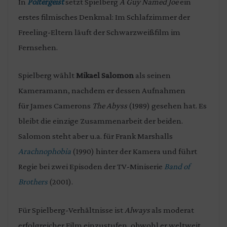
In
Poltergeist
setzt Spielberg
A Guy Named Joe
ein
erstes filmisches Denkmal: Im Schlafzimmer der
Freeling-Eltern läuft der Schwarzweißfilm im
Fernsehen.
Spielberg wählt
Mikael Salomon
als seinen
Kameramann, nachdem er dessen Aufnahmen
für James Camerons
The Abyss
(1989) gesehen hat. Es
bleibt die einzige Zusammenarbeit der beiden.
Salomon steht aber u.a. für Frank Marshalls
Arachnophobia
(1990) hinter der Kamera und führt
Regie bei zwei Episoden der TV-Miniserie
Band of
Brothers
(2001).
Für Spielberg-Verhältnisse ist
Always
als moderat
erfolgreicher Film einzustufen, obwohl er weltweit