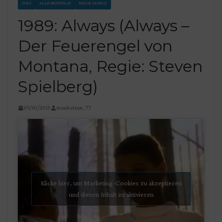
1980
ALLE BEITRÄGE
REGIE (KINO)
1989: Always (Always –
Der Feuerengel von
Montana, Regie: Steven
Spielberg)
05/10/2015
manhattan_77
Klicke hier, um Marketing-Cookies zu akzeptieren
und diesen Inhalt zu aktivieren