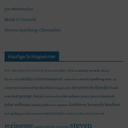
Joe Menendez
Mark O’Connell
Steven Spielberg Chronicles
Häufige Schlagwörter
2015
2016
academy awards
alfred
1979
1981
1982
1993
1994
1998
2004
2014
amblin entertainment
arnold spielberg
hitchcock
animation
berlin
cgi
familie
dreamworks
frank
close encounters of the third kind
doppelsalve
george lucas
marshall
indiana jones
ilm
janusz kaminski
harrison ford
john williams
kindheit
kathleen kennedy
jurassic park
kate capshaw
martin scorsese
michael kahn
raiders of the lost ark
leah spielberg
musical
steven
regisseure
star wars
stanley kubrick