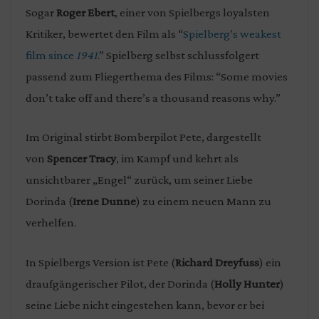
Sogar
Roger Ebert
, einer von Spielbergs loyalsten
Kritiker, bewertet den Film als “
Spielberg’s weakest
film since
1941
.” Spielberg selbst schlussfolgert
passend zum Fliegerthema des Films: “Some movies
don’t take off and there’s a thousand reasons why.”
Im Original stirbt Bomberpilot Pete, dargestellt
von
Spencer Tracy
, im Kampf und kehrt als
unsichtbarer „Engel“ zurück, um seiner Liebe
Dorinda (
Irene Dunne
) zu einem neuen Mann zu
verhelfen.
In Spielbergs Version ist Pete (
Richard Dreyfuss
) ein
draufgängerischer Pilot, der Dorinda (
Holly Hunter
)
seine Liebe nicht eingestehen kann, bevor er bei