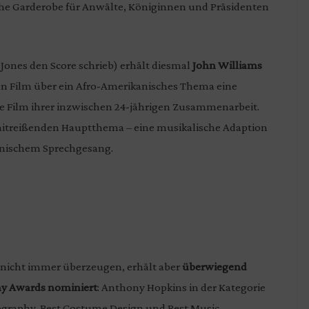
che Garderobe für Anwälte, Königinnen und Präsidenten
Jones den Score schrieb) erhält diesmal
John Williams
ten Film über ein Afro-Amerikanisches Thema eine
nte Film ihrer inzwischen 24-jährigen Zusammenarbeit.
mitreißenden Hauptthema – eine musikalische Adaption
ikanischem Sprechgesang.
 nicht immer überzeugen, erhält aber
überwiegend
my Awards nominiert
: Anthony Hopkins in der Kategorie
tography, Best Costume Design und Best Music.