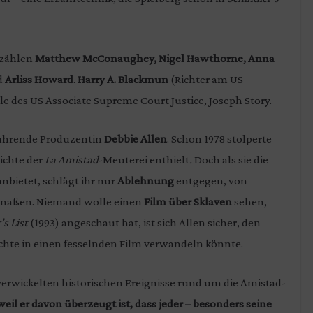
 zählen
Matthew McConaughey, Nigel Hawthorne, Anna
d
Arliss Howard
.
Harry A. Blackmun
(Richter am US
lle des US Associate Supreme Court Justice, Joseph Story.
führende Produzentin
Debbie Allen
. Schon 1978 stolperte
hichte der
La Amistad
-Meuterei enthielt
.
Doch als sie die
nbietet, schlägt ihr nur
Ablehnung
entgegen, von
maßen. Niemand wolle einen
Film über Sklaven
sehen,
’s List
(1993) angeschaut hat, ist sich Allen sicher, den
hte in einen fesselnden Film verwandeln könnte.
 verwickelten historischen Ereignisse rund um die Amistad-
weil er davon überzeugt ist, dass jeder – besonders seine