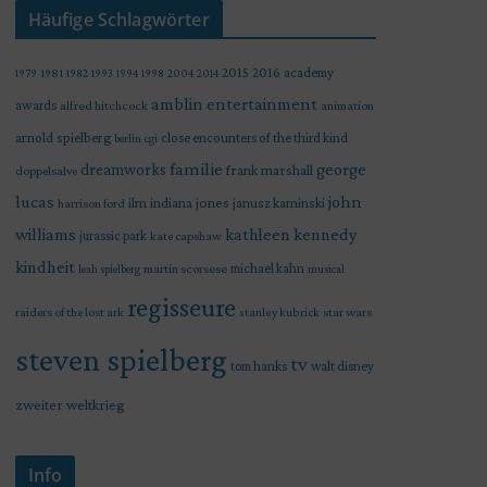
Häufige Schlagwörter
2015
2016
academy
1979
1981
1982
1993
1994
1998
2004
2014
amblin entertainment
awards
alfred hitchcock
animation
arnold spielberg
close encounters of the third kind
berlin
cgi
familie
george
dreamworks
frank marshall
doppelsalve
lucas
john
indiana jones
ilm
janusz kaminski
harrison ford
williams
kathleen kennedy
jurassic park
kate capshaw
kindheit
martin scorsese
michael kahn
leah spielberg
musical
regisseure
raiders of the lost ark
star wars
stanley kubrick
steven spielberg
tv
tom hanks
walt disney
zweiter weltkrieg
Info