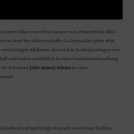
ein erster Film unter dem Banner von
DreamWorks SKG
–
ei an Bord des Sklavenschiffs
La Amistad
im Jahre 1839.
verschleppte Afrikaner, die auf den Zuckerplantagen von
chiff und enden schließlich in einer Gerichtsverhandlung
e US-Präsident
John Quincy Adams
in einer
nsetzt.
chließend auf Spielbergs Wunsch von Steven Zaillian