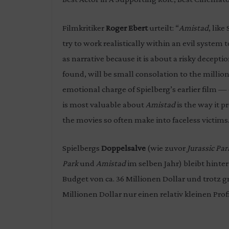
Filmkritiker
Roger Ebert
urteilt: “
Amistad
, like
try to work realistically within an evil system t
as narrative because it is about a risky decepti
found, will be small consolation to the millions
emotional charge of Spielberg’s earlier film — 
is most valuable about
Amistad
is the way it 
the movies so often make into faceless victims
Spielbergs
Doppelsalve
(wie zuvor
Jurassic Pa
Park
und
Amistad
im selben Jahr) bleibt hint
Budget von ca. 36 Millionen Dollar und trotz 
Millionen Dollar nur einen relativ kleinen Profi