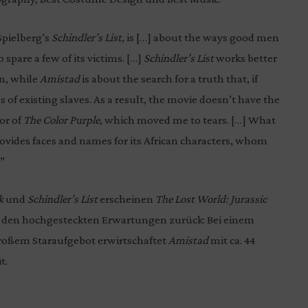
 Spielberg’s
Schindler’s List
, is […] about the ways good men
o spare a few of its victims. […]
Schindler’s List
works better
on, while
Amistad
is about the search for a truth that, if
 of existing slaves. As a result, the movie doesn’t have the
or of
The Color Purple
, which moved me to tears. […] What
provides faces and names for its African characters, whom
.”
rk
und
Schindler’s List
erscheinen
The Lost World: Jurassic
er den hochgesteckten Erwartungen zurück: Bei einem
großem Staraufgebot erwirtschaftet
Amistad
mit ca. 44
t.