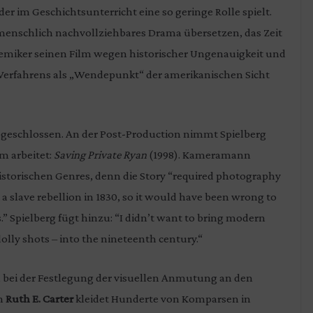
 der im Geschichtsunterricht eine so geringe Rolle spielt.
n menschlich nachvollziehbares Drama übersetzen, das Zeit
demiker seinen Film wegen historischer Ungenauigkeit und
-Verfahrens als „Wendepunkt“ der amerikanischen Sicht
abgeschlossen. An der Post-Production nimmt Spielberg
lm arbeitet:
Saving Private Ryan
(1998). Kameramann
istorischen Genres, denn die Story “required photography
 a slave rebellion in 1830, so it would have been wrong to
” Spielberg fügt hinzu: “I didn’t want to bring modern
olly shots – into the nineteenth century.“
ch bei der Festlegung der visuellen Anmutung an den
in
Ruth E. Carter
kleidet Hunderte von Komparsen in