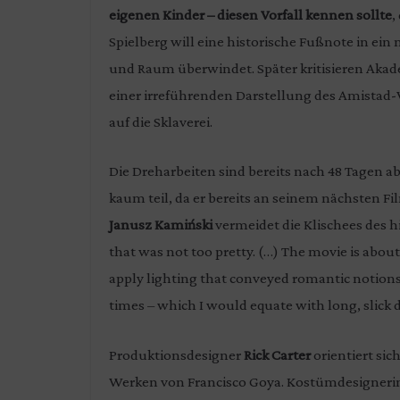
eigenen Kinder – diesen Vorfall kennen sollte
,
Spielberg will eine historische Fußnote in ei
und Raum überwindet. Später kritisieren Aka
einer irreführenden Darstellung des Amistad
auf die Sklaverei.
Die Dreharbeiten sind bereits nach 48 Tagen 
kaum teil, da er bereits an seinem nächsten Fi
Janusz
Kamiński
vermeidet die Klischees des h
that was not too pretty. (…) The movie is about
apply lighting that conveyed romantic notions.
times – which I would equate with long, slick d
Produktionsdesigner
Rick Carter
orientiert si
Werken von Francisco Goya. Kostümdesigner