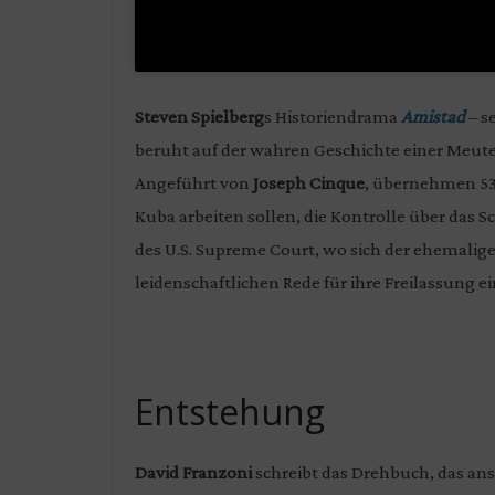
Steven Spielberg
s Historiendrama
Amistad
– s
beruht auf der wahren Geschichte einer Meuter
Angeführt von
Joseph Cinque
, übernehmen 53 
Kuba arbeiten sollen, die Kontrolle über das S
des U.S. Supreme Court, wo sich der ehemalig
leidenschaftlichen Rede für ihre Freilassung ei
Entstehung
David Franzoni
schreibt das Drehbuch, das ans