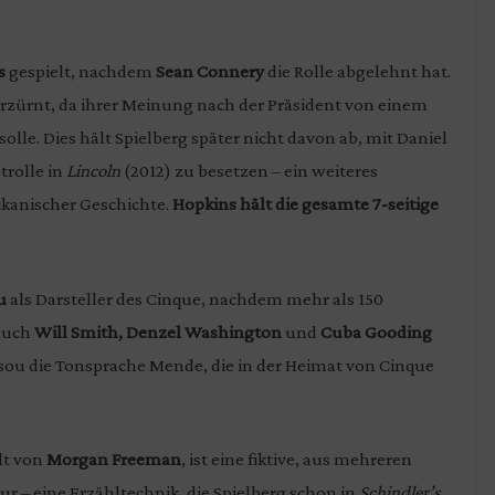
s
gespielt, nachdem
Sean Connery
die Rolle abgelehnt hat.
erzürnt, da ihrer Meinung nach der Präsident von einem
lle. Dies hält Spielberg später nicht davon ab, mit Daniel
trolle in
Lincoln
(2012) zu besetzen – ein weiteres
kanischer Geschichte.
Hopkins hält die gesamte 7-seitige
u
als Darsteller des Cinque, nachdem mehr als 150
 auch
Will Smith, Denzel Washington
und
Cuba Gooding
nsou die Tonsprache Mende, die in der Heimat von Cinque
lt von
Morgan Freeman
, ist eine fiktive, aus mehreren
 – eine Erzähltechnik, die Spielberg schon in
Schindler’s