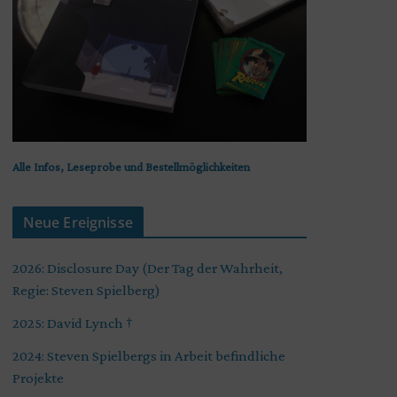
Alle Infos, Leseprobe und Bestellmöglichkeiten
Neue Ereignisse
2026: Disclosure Day (Der Tag der Wahrheit,
Regie: Steven Spielberg)
2025: David Lynch †
2024: Steven Spielbergs in Arbeit befindliche
Projekte