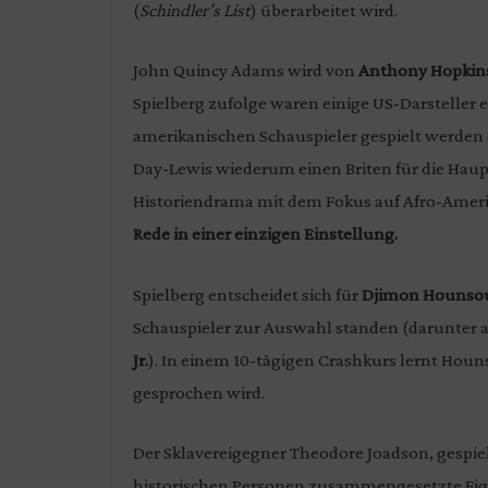
(
Schindler’s List
) überarbeitet wird.
John Quincy Adams wird von
Anthony Hopkin
Spielberg zufolge waren einige US-Darsteller 
amerikanischen Schauspieler gespielt werden so
Day-Lewis wiederum einen Briten für die Haup
Historiendrama mit dem Fokus auf Afro-Ameri
Rede in einer einzigen Einstellung.
Spielberg entscheidet sich für
Djimon Hounso
Schauspieler zur Auswahl standen (darunter
Jr.
). In einem 10-tägigen Crashkurs lernt Hou
gesprochen wird.
Der Sklavereigegner Theodore Joadson, gespie
historischen Personen zusammengesetzte Figur