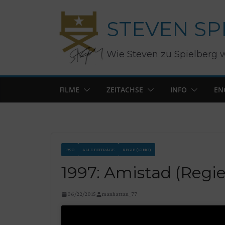
Zum
STEVEN SP
Inhalt
springen
Wie Steven zu Spielberg 
FILME
ZEITACHSE
INFO
EN
1990
ALLE BEITRÄGE
REGIE (KINO)
1997: Amistad (Regie
06/22/2015
manhattan_77