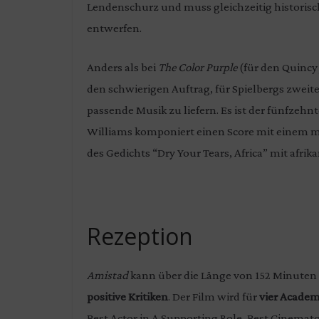
Lendenschurz und muss gleichzeitig historis
entwerfen.
Anders als bei
The Color Purple
(für den Quincy 
den schwierigen Auftrag, für Spielbergs zwei
passende Musik zu liefern. Es ist der fünfzeh
Williams komponiert einen Score mit einem 
des Gedichts “Dry Your Tears, Africa” mit afr
Rezeption
Amistad
kann über die Länge von 152 Minuten
positive Kritiken
. Der Film wird für
vier Acade
Best Actor in A Supporting Role, Best Cinema