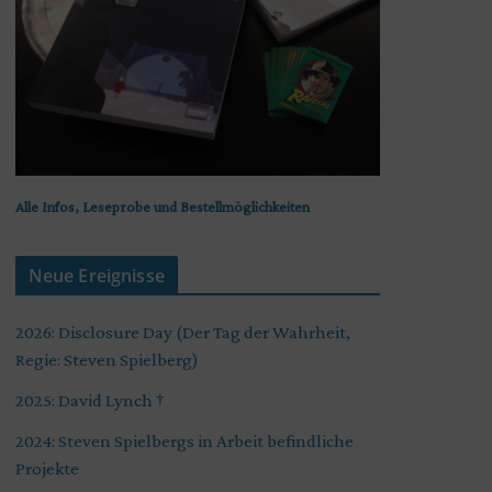
Alle Infos, Leseprobe und Bestellmöglichkeiten
Neue Ereignisse
2026: Disclosure Day (Der Tag der Wahrheit,
Regie: Steven Spielberg)
2025: David Lynch †
2024: Steven Spielbergs in Arbeit befindliche
Projekte