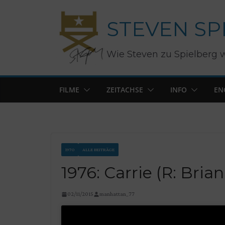
Zum
STEVEN SP
Inhalt
springen
Wie Steven zu Spielberg 
FILME
ZEITACHSE
INFO
EN
1970
ALLE BEITRÄGE
1976: Carrie (R: Bri
02/11/2015
manhattan_77