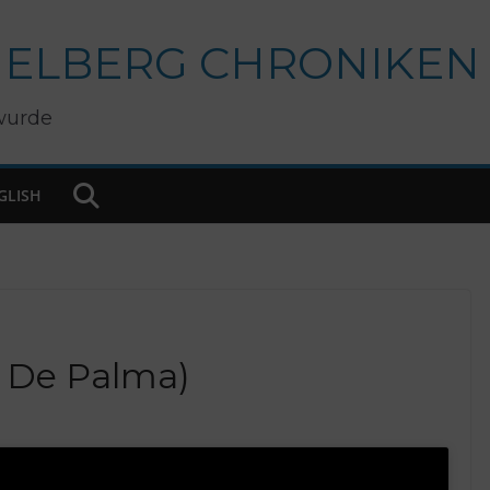
IELBERG CHRONIKEN
wurde
GLISH
an De Palma)