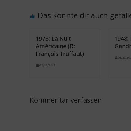
Das könnte dir auch gefall
1973: La Nuit
1948:
Américaine (R:
Gandh
François Truffaut)
01/21/20
02/10/2015
Kommentar verfassen