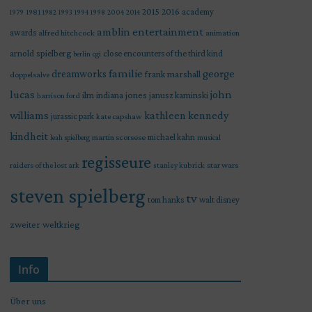
2015
2016
academy
1979
1981
1982
1993
1994
1998
2004
2014
amblin entertainment
awards
alfred hitchcock
animation
arnold spielberg
close encounters of the third kind
berlin
cgi
familie
george
dreamworks
frank marshall
doppelsalve
lucas
john
indiana jones
ilm
janusz kaminski
harrison ford
williams
kathleen kennedy
jurassic park
kate capshaw
kindheit
martin scorsese
michael kahn
leah spielberg
musical
regisseure
raiders of the lost ark
star wars
stanley kubrick
steven spielberg
tv
tom hanks
walt disney
zweiter weltkrieg
Info
Über uns