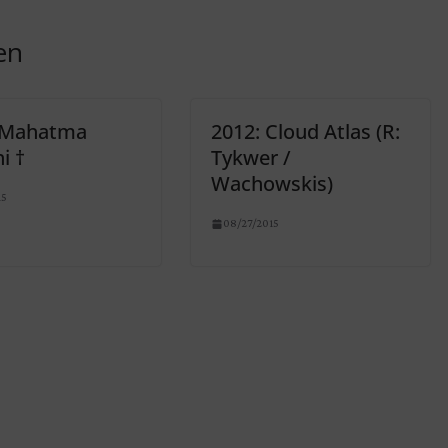
en
 Mahatma
2012: Cloud Atlas (R:
i †
Tykwer /
Wachowskis)
15
08/27/2015