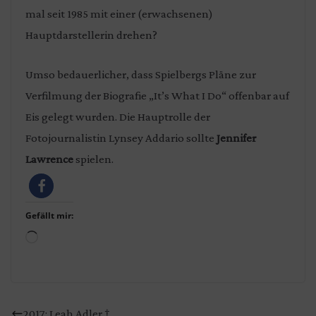
mal seit 1985 mit einer (erwachsenen)
Hauptdarstellerin drehen?
Umso bedauerlicher, dass Spielbergs Pläne zur
Verfilmung der Biografie „It’s What I Do“ offenbar auf
Eis gelegt wurden. Die Hauptrolle der
Fotojournalistin Lynsey Addario sollte
Jennifer
Lawrence
spielen.
Gefällt mir:
Wird
geladen …
2017: Leah Adler †