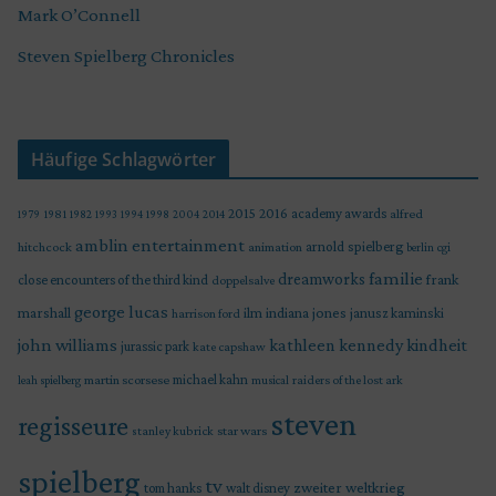
Mark O’Connell
Steven Spielberg Chronicles
Häufige Schlagwörter
2015
2016
academy awards
alfred
1979
1981
1982
1993
1994
1998
2004
2014
amblin entertainment
arnold spielberg
hitchcock
animation
berlin
cgi
familie
dreamworks
frank
close encounters of the third kind
doppelsalve
george lucas
marshall
indiana jones
ilm
janusz kaminski
harrison ford
john williams
kindheit
kathleen kennedy
jurassic park
kate capshaw
martin scorsese
michael kahn
raiders of the lost ark
leah spielberg
musical
steven
regisseure
star wars
stanley kubrick
spielberg
tv
zweiter weltkrieg
tom hanks
walt disney