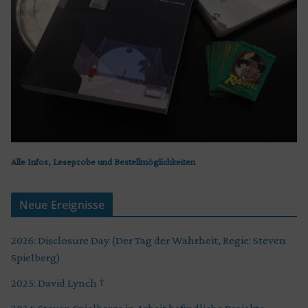
Alle Infos, Leseprobe und Bestellmöglichkeiten
Neue Ereignisse
2026: Disclosure Day (Der Tag der Wahrheit, Regie: Steven
Spielberg)
2025: David Lynch †