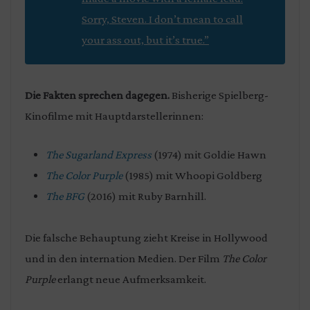
Sorry, Steven. I don’t mean to call
your ass out, but it’s true.”
Die Fakten sprechen dagegen.
Bisherige Spielberg-
Kinofilme mit Hauptdarstellerinnen:
The Sugarland Express
(1974) mit Goldie Hawn
The Color Purple
(1985) mit Whoopi Goldberg
The BFG
(2016) mit Ruby Barnhill.
Die falsche Behauptung zieht Kreise in Hollywood
und in den internation Medien. Der Film
The Color
Purple
erlangt neue Aufmerksamkeit.