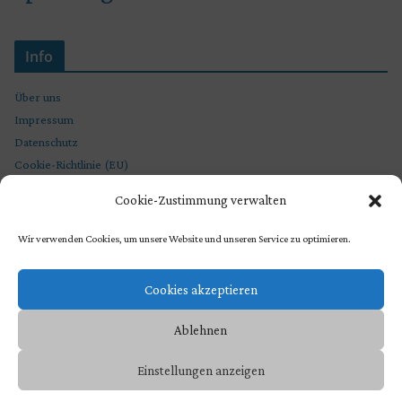
Info
Über uns
Impressum
Datenschutz
Cookie-Richtlinie (EU)
Cookie-Zustimmung verwalten
Wir verwenden Cookies, um unsere Website und unseren Service zu optimieren.
Cookies akzeptieren
Ablehnen
Copyright © 2026
STEVEN SPIELBERG CHRONIKEN
. Präsentiert von
Einstellungen anzeigen
ColorMag
und
WordPress
.