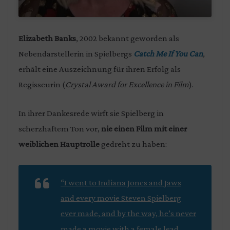
Elizabeth Banks
, 2002 bekannt geworden als
Nebendarstellerin in Spielbergs
Catch Me If You Can
,
erhält eine Auszeichnung für ihren Erfolg als
Regisseurin (
Crystal Award for Excellence in Film
).
In ihrer Dankesrede wirft sie Spielberg in
scherzhaftem Ton vor,
nie einen Film mit einer
weiblichen Hauptrolle
gedreht zu haben:
“I went to
Indiana Jones
and
Jaws
and every movie Steven Spielberg
ever made, and by the way, he’s never
made a movie with a female lead.