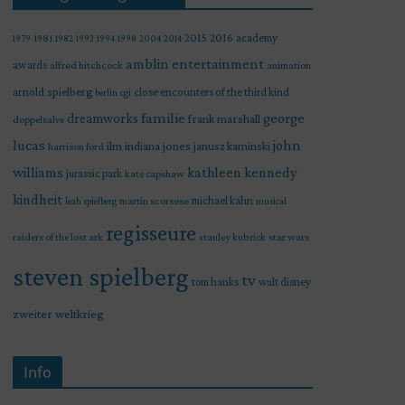
2015
2016
academy
1979
1981
1982
1993
1994
1998
2004
2014
amblin entertainment
awards
alfred hitchcock
animation
arnold spielberg
close encounters of the third kind
berlin
cgi
familie
george
dreamworks
frank marshall
doppelsalve
lucas
john
indiana jones
ilm
janusz kaminski
harrison ford
williams
kathleen kennedy
jurassic park
kate capshaw
kindheit
martin scorsese
michael kahn
leah spielberg
musical
regisseure
raiders of the lost ark
star wars
stanley kubrick
steven spielberg
tv
tom hanks
walt disney
zweiter weltkrieg
Info