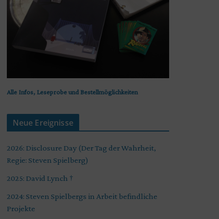
Alle Infos, Leseprobe und Bestellmöglichkeiten
Neue Ereignisse
2026: Disclosure Day (Der Tag der Wahrheit,
Regie: Steven Spielberg)
2025: David Lynch †
2024: Steven Spielbergs in Arbeit befindliche
Projekte