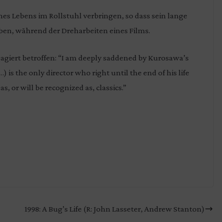
nes Lebens im Rollstuhl verbringen, so dass sein lange
ben, während der Dreharbeiten eines Films.
eagiert betroffen: “I am deeply saddened by Kurosawa’s
 is the only director who right until the end of his life
, or will be recognized as, classics.”
1998: A Bug’s Life (R: John Lasseter, Andrew Stanton)