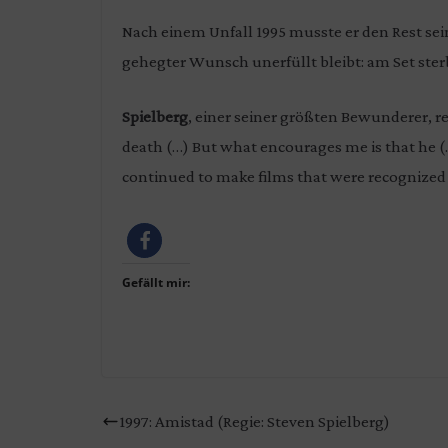
Nach einem Unfall 1995 musste er den Rest sei
gehegter Wunsch unerfüllt bleibt: am Set ster
Spielberg
, einer seiner größten Bewunderer, r
death (…) But what encourages me is that he (…)
continued to make films that were recognized as
Gefällt mir:
1997: Amistad (Regie: Steven Spielberg)