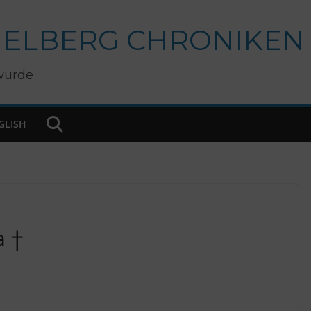
IELBERG CHRONIKEN
wurde
GLISH
a †