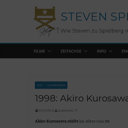
Zum
STEVEN SP
Inhalt
springen
Wie Steven zu Spielberg 
FILME
ZEITACHSE
INFO
EN
1990
ALLE BEITRÄGE
1998: Akiro Kurosaw
06/23/2015
manhattan_77
Akiro Kurosawa stirbt
im Alter von 88.