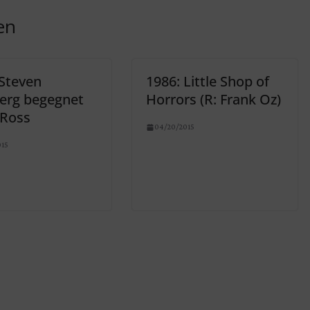
en
 Steven
1986: Little Shop of
berg begegnet
Horrors (R: Frank Oz)
 Ross
04/20/2015
015