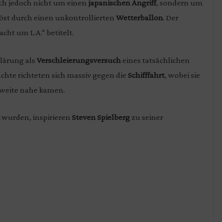
ich jedoch nicht um einen
japanischen Angriff
, sondern um
öst durch einen unkontrollierten
Wetterballon
. Der
acht um L.A.“ betitelt.
lärung als
Verschleierungsversuch
eines tatsächlichen
hte richteten sich massiv gegen die
Schifffahrt
, wobei sie
htweite nahe kamen.
wurden, inspirieren
Steven Spielberg
zu seiner