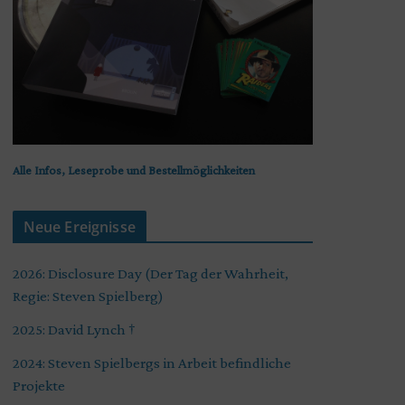
Alle Infos, Leseprobe und Bestellmöglichkeiten
Neue Ereignisse
2026: Disclosure Day (Der Tag der Wahrheit,
Regie: Steven Spielberg)
2025: David Lynch †
2024: Steven Spielbergs in Arbeit befindliche
Projekte