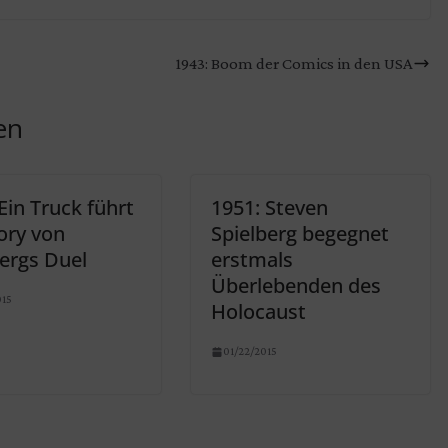
1943: Boom der Comics in den USA
en
Ein Truck führt
1951: Steven
ory von
Spielberg begegnet
bergs Duel
erstmals
Überlebenden des
015
Holocaust
01/22/2015