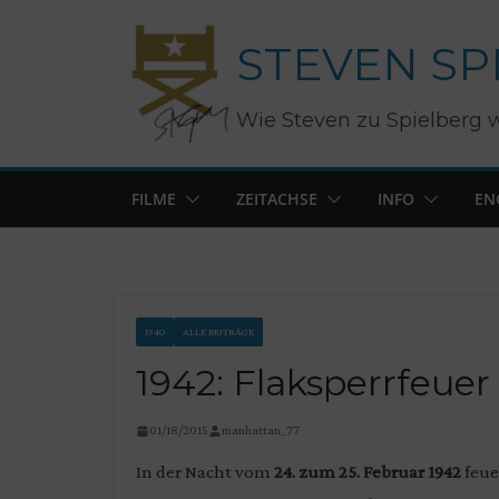
Zum
STEVEN SP
Inhalt
springen
Wie Steven zu Spielberg 
FILME
ZEITACHSE
INFO
EN
1940
ALLE BEITRÄGE
1942: Flaksperrfeuer
01/18/2015
manhattan_77
In der Nacht vom
24. zum 25. Februar
1942
feue