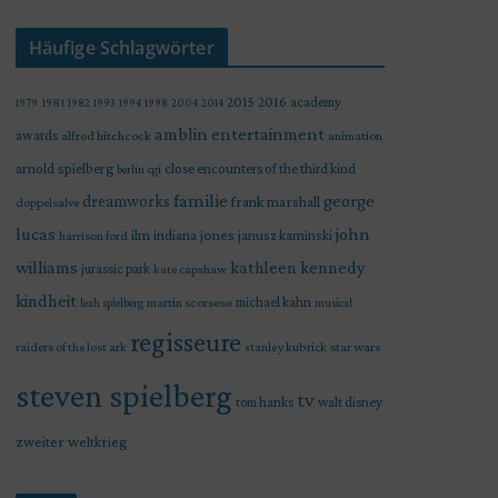
Häufige Schlagwörter
2015
2016
academy
1979
1981
1982
1993
1994
1998
2004
2014
amblin entertainment
awards
alfred hitchcock
animation
arnold spielberg
close encounters of the third kind
berlin
cgi
familie
george
dreamworks
frank marshall
doppelsalve
lucas
john
indiana jones
ilm
janusz kaminski
harrison ford
williams
kathleen kennedy
jurassic park
kate capshaw
kindheit
martin scorsese
michael kahn
leah spielberg
musical
regisseure
raiders of the lost ark
star wars
stanley kubrick
steven spielberg
tv
tom hanks
walt disney
zweiter weltkrieg