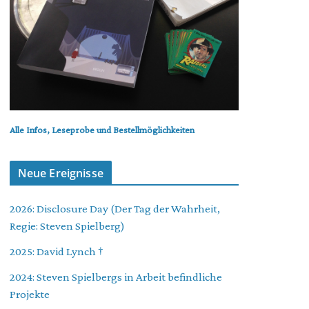
Alle Infos, Leseprobe und Bestellmöglichkeiten
Neue Ereignisse
2026: Disclosure Day (Der Tag der Wahrheit,
Regie: Steven Spielberg)
2025: David Lynch †
2024: Steven Spielbergs in Arbeit befindliche
Projekte