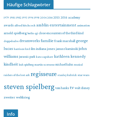
Häufige Schlagwörter
2015
2016
academy
1979
1981
1982
1993
1994
1998
2004
2014
amblin entertainment
awards
alfred hitchcock
animation
arnold spielberg
close encounters of the third kind
berlin
cgi
familie
george
dreamworks
frank marshall
doppelsalve
lucas
john
indiana jones
ilm
janusz kaminski
harrison ford
williams
kathleen kennedy
jurassic park
kate capshaw
kindheit
martin scorsese
michael kahn
leah spielberg
musical
regisseure
raiders of the lost ark
star wars
stanley kubrick
steven spielberg
tv
tom hanks
walt disney
zweiter weltkrieg
Info