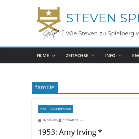
Zum
STEVEN SP
Inhalt
springen
Wie Steven zu Spielberg 
FILME
ZEITACHSE
INFO
EN
familie
1950
ALLE BEITRÄGE
01/23/2015
manhattan_77
1953: Amy Irving *