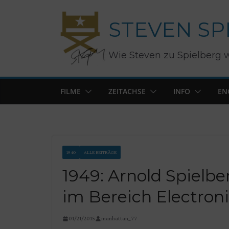
Zum
STEVEN SP
Inhalt
springen
Wie Steven zu Spielberg 
FILME
ZEITACHSE
INFO
EN
1940
ALLE BEITRÄGE
1949: Arnold Spielber
im Bereich Electron
01/21/2015
manhattan_77