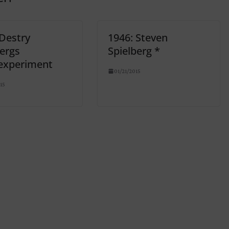
 Destry
1946: Steven
bergs
Spielberg *
experiment
01/21/2015
15