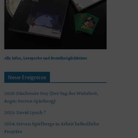
Alle Infos, Leseprobe und Bestellmöglichkeiten
Neue Ereignisse
2026: Disclosure Day (Der Tag der Wahrheit,
Regie: Steven Spielberg)
2025: David Lynch †
2024: Steven Spielbergs in Arbeit befindliche
Projekte