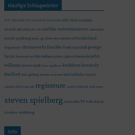
Häufige Schlagwörter
2015
2016
academy
1979
1981
1982
1993
1994
1998
2004
2014
amblin entertainment
awards
alfred hitchcock
animation
arnold spielberg
close encounters of the third kind
berlin
cgi
familie
george
dreamworks
frank marshall
doppelsalve
lucas
john
indiana jones
ilm
janusz kaminski
harrison ford
williams
kathleen kennedy
jurassic park
kate capshaw
kindheit
martin scorsese
michael kahn
leah spielberg
musical
regisseure
raiders of the lost ark
star wars
stanley kubrick
steven spielberg
tv
tom hanks
walt disney
zweiter weltkrieg
Info