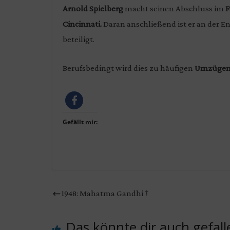
Arnold Spielberg
macht seinen Abschluss im
F
Cincinnati.
Daran anschließend ist er an der E
beteiligt.
Berufsbedingt wird dies zu häufigen
Umzügen 
Gefällt mir:
1948: Mahatma Gandhi †
Das könnte dir auch gefall