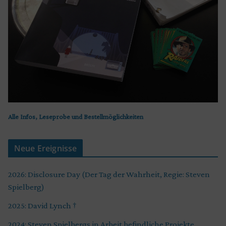
Alle Infos, Leseprobe und Bestellmöglichkeiten
Neue Ereignisse
2026: Disclosure Day (Der Tag der Wahrheit, Regie: Steven
Spielberg)
2025: David Lynch †
2024: Steven Spielbergs in Arbeit befindliche Projekte