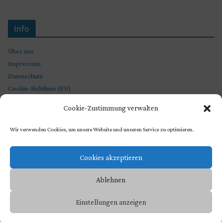
Info
Über uns
Impressum
Datenschutz
Cookie-Richtlinie (EU)
Cookie-Zustimmung verwalten
Wir verwenden Cookies, um unsere Website und unseren Service zu optimieren.
Cookies akzeptieren
Ablehnen
Copyright © 2026
STEVEN SPIELBERG CHRONIKEN
. Präsentiert von
Einstellungen anzeigen
ColorMag
und
WordPress
.