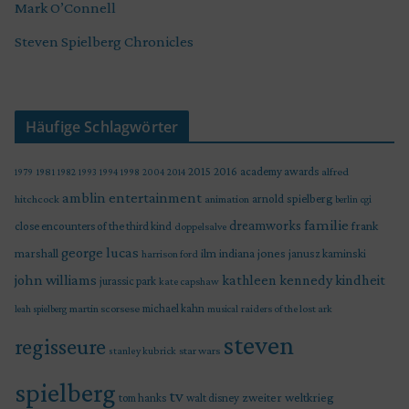
Mark O’Connell
Steven Spielberg Chronicles
Häufige Schlagwörter
2015
2016
academy awards
alfred
1979
1981
1982
1993
1994
1998
2004
2014
amblin entertainment
arnold spielberg
hitchcock
animation
berlin
cgi
familie
dreamworks
frank
close encounters of the third kind
doppelsalve
george lucas
marshall
indiana jones
ilm
janusz kaminski
harrison ford
john williams
kindheit
kathleen kennedy
jurassic park
kate capshaw
martin scorsese
michael kahn
raiders of the lost ark
leah spielberg
musical
steven
regisseure
star wars
stanley kubrick
spielberg
tv
zweiter weltkrieg
tom hanks
walt disney