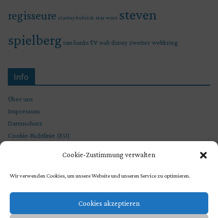
steven
regisseure
star wars
stanley kubrick
spielberg
tv
zweiter weltkrieg
tom hanks
walt disney
Info
Über uns
Impressum
Datenschutz
Cookie-Richtlinie (EU)
Cookie-Zustimmung verwalten
Wir verwenden Cookies, um unsere Website und unseren Service zu optimieren.
Cookies akzeptieren