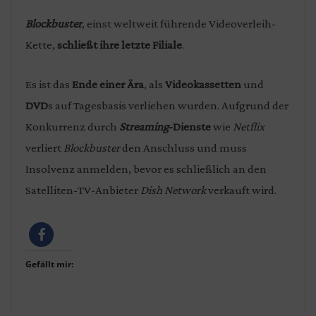
Blockbuster
, einst weltweit führende Videoverleih-
Kette,
schließt ihre letzte Filiale
.
Es ist das
Ende einer Ära
, als
Videokassetten
und
DVD
s auf Tagesbasis verliehen wurden. Aufgrund der
Konkurrenz durch
Streaming
-Dienste
wie
Netflix
verliert
Blockbuster
den Anschluss und muss
Insolvenz anmelden, bevor es schließlich an den
Satelliten-TV-Anbieter
Dish Network
verkauft wird.
Gefällt mir: