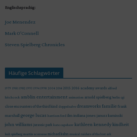
Englischsprachig:
Joe Menendez
Mark O’Connell
Steven Spielberg Chronicles
Häufige Schlagwörter
2015
2016
academy awards
alfred
1979
1981
1982
1993
1994
1998
2004
2014
amblin entertainment
arnold spielberg
hitchcock
animation
berlin
cgi
familie
dreamworks
frank
close encounters of the third kind
doppelsalve
george lucas
marshall
indiana jones
ilm
janusz kaminski
harrison ford
john williams
kindheit
kathleen kennedy
jurassic park
kate capshaw
martin scorsese
michael kahn
raiders of the lost ark
leah spielberg
musical