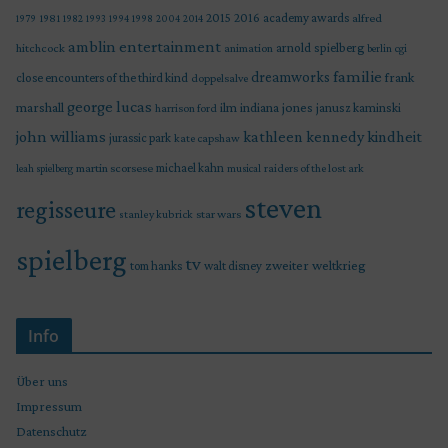
2015
2016
academy awards
alfred
1979
1981
1982
1993
1994
1998
2004
2014
amblin entertainment
arnold spielberg
hitchcock
animation
berlin
cgi
familie
dreamworks
frank
close encounters of the third kind
doppelsalve
george lucas
marshall
indiana jones
ilm
janusz kaminski
harrison ford
john williams
kindheit
kathleen kennedy
jurassic park
kate capshaw
martin scorsese
michael kahn
raiders of the lost ark
leah spielberg
musical
steven
regisseure
star wars
stanley kubrick
spielberg
tv
zweiter weltkrieg
tom hanks
walt disney
Info
Über uns
Impressum
Datenschutz