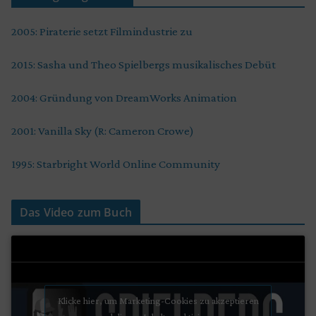
2005: Piraterie setzt Filmindustrie zu
2015: Sasha und Theo Spielbergs musikalisches Debüt
2004: Gründung von DreamWorks Animation
2001: Vanilla Sky (R: Cameron Crowe)
1995: Starbright World Online Community
Das Video zum Buch
Klicke hier, um Marketing-Cookies zu akzeptieren