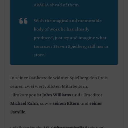
ARABIA ahead of them.
With the magical and memorable
body of work he has already
produced, just try and imagine what
treasures Steven Spielberg still has in
store.“
In seiner Dankesrede widmet Spielberg den Preis
seinen zwei wertvollsten Mitarbeitern,
Filmkomponist
John Williams
und Filmeditor
Michael Kahn
, sowie
seinen Eltern
und
seiner
Familie
.
Spielberg ist ein
AFI-Stiftungsmitglied
seit 1986.