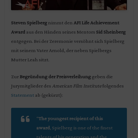
Steven Spielberg
nimmt den
AFI Life Achievement
Award
aus den Händen seines Mentors
Sid Sheinberg
entgegen. Bei der Zeremonie versöhnt sich Spielberg
mit seinem Vater Arnold, der neben Spielbergs
Mutter Leah sitzt.
Zur
Begründung der Preisverleihung
geben die
Jurymitglieder des
American Film Institute
folgendes
Statement
ab (gekürzt):
“
The youngest recipient of this
award
, Spielberg is one of the finest
talents of his generation and the