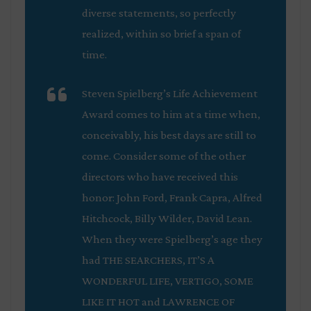
diverse statements, so perfectly
realized, within so brief a span of
time.
Steven Spielberg’s Life Achievement
Award comes to him at a time when,
conceivably, his best days are still to
come. Consider some of the other
directors who have received this
honor: John Ford, Frank Capra, Alfred
Hitchcock, Billy Wilder, David Lean.
When they were Spielberg’s age they
had THE SEARCHERS, IT’S A
WONDERFUL LIFE, VERTIGO, SOME
LIKE IT HOT and LAWRENCE OF