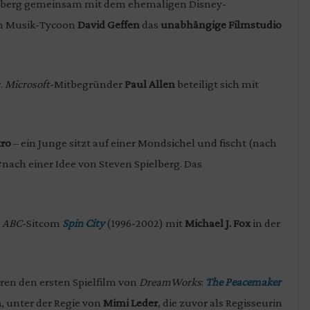
ielberg gemeinsam mit dem ehemaligen Disney-
 Musik-Tycoon
David Geffen
das
unabhängige Filmstudio
r.
Microsoft
-Mitbegründer
Paul Allen
beteiligt sich mit
tro
– ein Junge sitzt auf einer Mondsichel und fischt (nach
nach einer Idee von Steven Spielberg.
Das
e
ABC
-Sitcom
Spin City
(1996-2002) mit
Michael J. Fox
in der
ren den ersten Spielfilm von
DreamWorks
:
The Peacemaker
n
, unter der Regie von
Mimi Leder
, die zuvor als Regisseurin