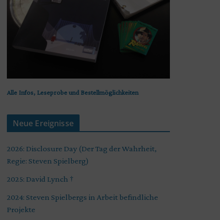
Alle Infos, Leseprobe und Bestellmöglichkeiten
Neue Ereignisse
2026: Disclosure Day (Der Tag der Wahrheit,
Regie: Steven Spielberg)
2025: David Lynch †
2024: Steven Spielbergs in Arbeit befindliche
Projekte