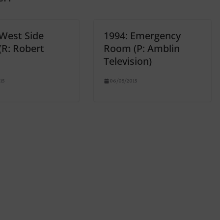
 West Side
1994: Emergency
(R: Robert
Room (P: Amblin
Television)
15
06/05/2015