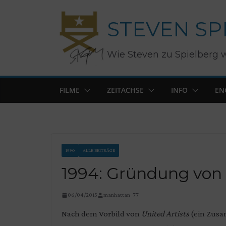
Zum
STEVEN SP
Inhalt
springen
Wie Steven zu Spielberg 
FILME
ZEITACHSE
INFO
EN
1990
ALLE BEITRÄGE
1994: Gründung vo
06/04/2015
manhattan_77
Nach dem Vorbild von
United Artists
(ein Zusa