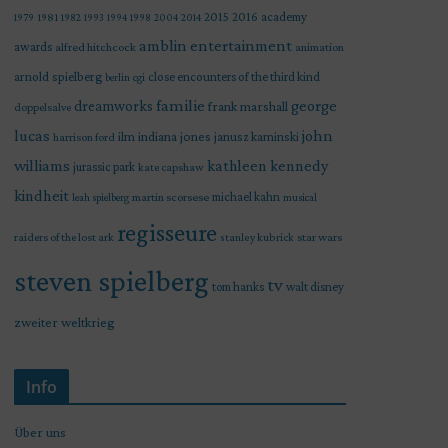
2015
2016
academy
1979
1981
1982
1993
1994
1998
2004
2014
amblin entertainment
awards
alfred hitchcock
animation
arnold spielberg
close encounters of the third kind
berlin
cgi
familie
george
dreamworks
frank marshall
doppelsalve
lucas
john
indiana jones
ilm
janusz kaminski
harrison ford
williams
kathleen kennedy
jurassic park
kate capshaw
kindheit
martin scorsese
michael kahn
leah spielberg
musical
regisseure
raiders of the lost ark
star wars
stanley kubrick
steven spielberg
tv
tom hanks
walt disney
zweiter weltkrieg
Info
Über uns