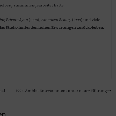
ielberg zusammengearbeitet hatte.
ing Private Ryan
(1998),
American Beauty
(1999) und viele
das Studio hinter den hohen Erwartungen zurückbleiben.
ual
1994: Amblin Entertainment unter neuer Führung
en