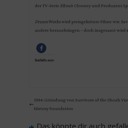
der TV-Serie
ER
mit Clooney und Produzent Sp
DreamWorks
wird preisgekrönte Filme wie
Sav
andere herausbringen – doch insgesamt wird
Gefällt mir:
1994: Gründung von Survivors of the Shoah Vis
History Foundation
Das könnte dir auch gefall