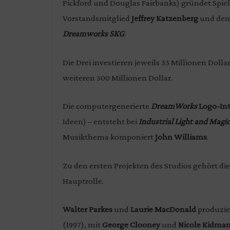
Pickford und Douglas Fairbanks) gründet Sp
Vorstandsmitglied
Jeffrey Katzenberg
und dem
Dreamworks SKG
.
Die Drei investieren jeweils 33 Millionen Dolla
weiteren 500 Millionen Dollar.
Die computergenerierte
DreamWorks
Logo-In
Ideen) – entsteht bei
Industrial Light and Magic
Musikthema komponiert
John Williams
.
Zu den ersten Projekten des Studios gehört di
Hauptrolle.
Walter Parkes
und
Laurie MacDonald
produzie
(1997), mit
George Clooney
und
Nicole Kidma