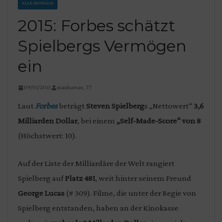
ALLE BEITRÄGE
2015: Forbes schätzt
Spielbergs Vermögen
ein
09/01/2015
manhattan_77
Laut
Forbes
beträgt
Steven Spielberg
s „Nettowert“
3,6
Milliarden Dollar
, bei einem
„Self-Made-Score“ von 8
(Höchstwert: 10).
Auf der Liste der Milliardäre der Welt rangiert
Spielberg auf
Platz 481
, weit hinter seinem Freund
George Lucas
(# 309). Filme, die unter der Regie von
Spielberg entstanden, haben an der Kinokasse