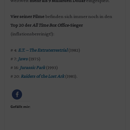
weltweit
mehr als 9 Millarden Dollar
eingespielt.
Vier seiner Filme
befinden sich immer noch in den
Top 20 der
All Time Box Office
-Sieger
(inflationsbereinigt!):
# 4:
E.T. – The Extraterrestrial
(1982)
# 7:
Jaws
(1975)
# 16:
Jurassic Park
(1993)
# 20:
Raiders of the Lost Ark
(1981).
Gefällt mir: