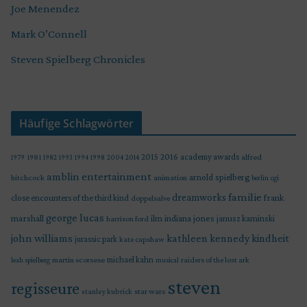
Joe Menendez
Mark O’Connell
Steven Spielberg Chronicles
Häufige Schlagwörter
2015
2016
academy awards
alfred
1979
1981
1982
1993
1994
1998
2004
2014
amblin entertainment
arnold spielberg
hitchcock
animation
berlin
cgi
familie
dreamworks
frank
close encounters of the third kind
doppelsalve
george lucas
marshall
indiana jones
ilm
janusz kaminski
harrison ford
john williams
kindheit
kathleen kennedy
jurassic park
kate capshaw
martin scorsese
michael kahn
raiders of the lost ark
leah spielberg
musical
steven
regisseure
star wars
stanley kubrick