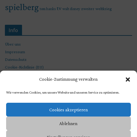
spielberg
tv
zweiter weltkrieg
tom hanks
walt disney
Info
Über uns
Impressum
Datenschutz
Cookie-Richtlinie (EU)
Cookie-Zustimmung verwalten
Wir verwenden Cookies, um unsere Website und unseren Service zu optimieren.
Cookies akzeptieren
Ablehnen
Copyright © 2026
STEVEN SPIELBERG CHRONIKEN
. Präsentiert von