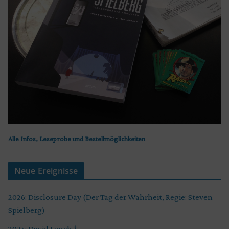
Alle Infos, Leseprobe und Bestellmöglichkeiten
Neue Ereignisse
2026: Disclosure Day (Der Tag der Wahrheit, Regie: Steven
Spielberg)
2025: David Lynch †