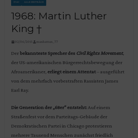
1960
ALLE BEITRÄGE
1968: Martin Luther
King †
02/06/2015
manhattan_77
Der
bekannteste Sprecher des
Civil Rights Movement
,
der US-amerikanischen Bürgerrechtsbewegung der
Afroamerikaner,
erliegt einem Attentat
– ausgeführt
von dem mehrfach vorbestraften Rassisten James
Earl Ray.
Die Generat
ion der „68er“ entsteht:
Auf einem
Straßenfest vor dem Parteitags-Gebäude der
Demokratischen Partei in Chicago protestieren
mehrere Tausend Menschen zunächst friedlich