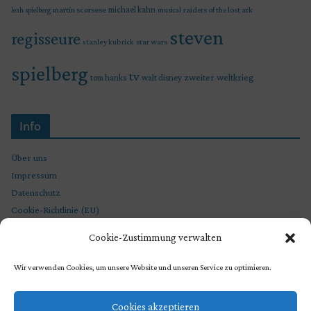
martin scorsese
michael kahn
raiders of the lost ark
leah spielberg
musical
steven
regisseure
star wars
stanley kubrick
spielberg
tv
zweiter weltkrieg
tom hanks
walt disney
Info
Über uns
Impressum
Datenschutz
Cookie-Richtlinie (EU)
Cookie-Zustimmung verwalten
Wir verwenden Cookies, um unsere Website und unseren Service zu optimieren.
Cookies akzeptieren