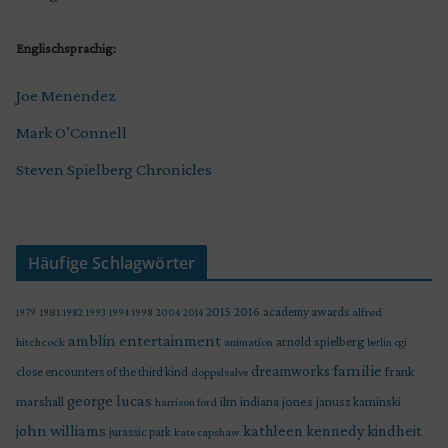
Englischsprachig:
Joe Menendez
Mark O’Connell
Steven Spielberg Chronicles
Häufige Schlagwörter
2015
2016
academy awards
alfred
1979
1981
1982
1993
1994
1998
2004
2014
amblin entertainment
arnold spielberg
hitchcock
animation
berlin
cgi
familie
dreamworks
frank
close encounters of the third kind
doppelsalve
george lucas
marshall
indiana jones
ilm
janusz kaminski
harrison ford
john williams
kindheit
kathleen kennedy
jurassic park
kate capshaw