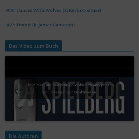
1990: Dances With Wolves (R: Kevin Costner)
1997: Titanic (R: James Cameron)
Das Video zum Buch
Klicke hier, um Marketing-Cookies zu akzeptieren
und diesen Inhalt zu aktivieren
Die Autoren