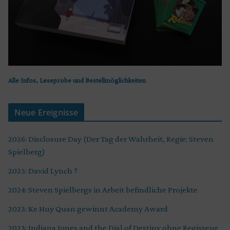
Alle Infos, Leseprobe und Bestellmöglichkeiten
Neue Ereignisse
2026: Disclosure Day (Der Tag der Wahrheit, Regie: Steven
Spielberg)
2025: David Lynch †
2024: Steven Spielbergs in Arbeit befindliche Projekte
2023: Ke Huy Quan gewinnt Academy Award
2023: Indiana Jones and the Dial of Destiny ohne Regisseur