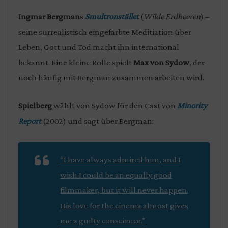
Ingmar Bergman
s
Smultronstället
(
Wilde Erdbeeren
) –
seine surrealistisch eingefärbte Meditiation über
Leben, Gott und Tod macht ihn international
bekannt. Eine kleine Rolle spielt
Max von Sydow
, der
noch häufig mit Bergman zusammen arbeiten wird.
Spielberg
wählt von Sydow für den Cast von
Minority
Report
(2002) und sagt über Bergman:
“I have always admired him, and I
wish I could be an equally good
filmmaker, but it will never happen.
His love for the cinema almost gives
me a guilty conscience.”