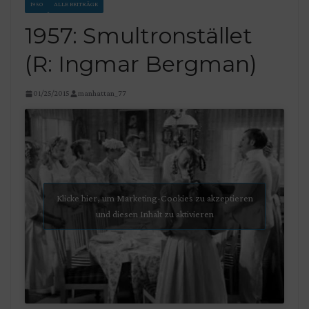
1950
ALLE BEITRÄGE
1957: Smultronstället
(R: Ingmar Bergman)
01/25/2015
manhattan_77
Klicke hier, um Marketing-Cookies zu akzeptieren
und diesen Inhalt zu aktivieren