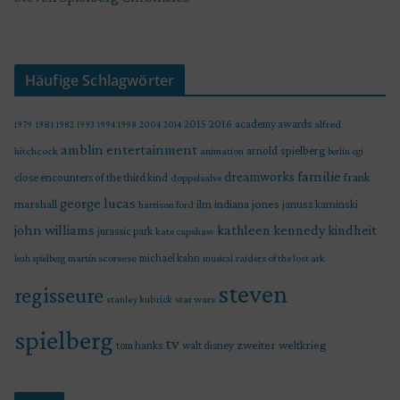
Häufige Schlagwörter
2015
2016
academy awards
alfred
1979
1981
1982
1993
1994
1998
2004
2014
amblin entertainment
arnold spielberg
hitchcock
animation
berlin
cgi
familie
dreamworks
frank
close encounters of the third kind
doppelsalve
george lucas
marshall
indiana jones
ilm
janusz kaminski
harrison ford
john williams
kindheit
kathleen kennedy
jurassic park
kate capshaw
martin scorsese
michael kahn
raiders of the lost ark
leah spielberg
musical
steven
regisseure
star wars
stanley kubrick
spielberg
tv
zweiter weltkrieg
tom hanks
walt disney