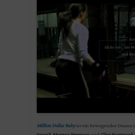
Klicke hier, um 
und die
Million Dollar Baby
ist ein bewegendes Drama m
Swank
,
Morgan Freeman
und
Clint Eastwood