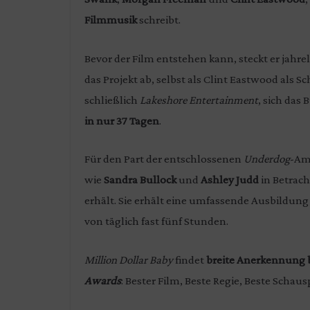
Filmmusik
schreibt.
Bevor der Film entstehen kann, steckt er jahre
das Projekt ab, selbst als Clint Eastwood als 
schließlich
Lakeshore Entertainment
, sich das
in nur 37 Tagen
.
Für den Part der entschlossenen
Underdog
-Am
wie
Sandra Bullock
und
Ashley Judd
in Betrach
erhält. Sie erhält eine umfassende Ausbildu
von täglich fast fünf Stunden.
Million Dollar Baby
findet
breite Anerkennung b
Awards
: Bester Film, Beste Regie, Beste Scha