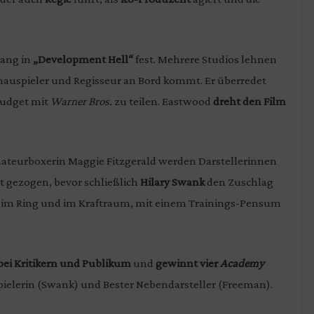
lang in
„Development Hell“
fest. Mehrere Studios lehnen
Schauspieler und Regisseur an Bord kommt. Er überredet
 Budget mit
Warner Bros.
zu teilen. Eastwood
dreht den Film
ateurboxerin Maggie Fitzgerald werden Darstellerinnen
t gezogen, bevor schließlich
Hilary Swank
den Zuschlag
ng im Ring und im Kraftraum, mit einem Trainings-Pensum
ei Kritikern und Publikum
und
gewinnt vier
Academy
uspielerin (Swank) und Bester Nebendarsteller (Freeman).