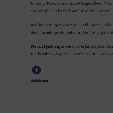
In seiner Rezension schreibt
Roger Ebert
:
“Clin
and simple.“
Er bezeichnet ihn als den besten F
Bei einem Budget von nur 30 Millionen Dollar
der Film sehr profitabel (laut
Variety
liegt das 
Steven Spielberg
arbeitet zwei Jahre später (
für die Filme
Flags of Our Fathers
(2006) und
Le
Gefällt mir: