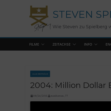
Zum
STEVEN SP
Inhalt
springen
Wie Steven zu Spielberg 
FILME
ZEITACHSE
INFO
EN
ALLE BEITRÄGE
2004: Million Dollar
08/26/2015
manhattan_77