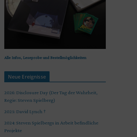
Alle Infos, Leseprobe und Bestellmöglichkeiten
Neue Ereignisse
2026: Disclosure Day (Der Tag der Wahrheit,
Regie: Steven Spielberg)
2025: David Lynch †
2024: Steven Spielbergs in Arbeit befindliche
Projekte