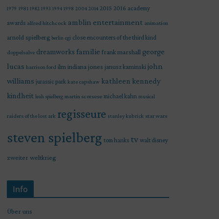
2015
2016
academy
1979
1981
1982
1993
1994
1998
2004
2014
amblin entertainment
awards
alfred hitchcock
animation
arnold spielberg
close encounters of the third kind
berlin
cgi
familie
george
dreamworks
frank marshall
doppelsalve
lucas
john
indiana jones
ilm
janusz kaminski
harrison ford
williams
kathleen kennedy
jurassic park
kate capshaw
kindheit
martin scorsese
michael kahn
leah spielberg
musical
regisseure
raiders of the lost ark
star wars
stanley kubrick
steven spielberg
tv
tom hanks
walt disney
zweiter weltkrieg
Info
Über uns