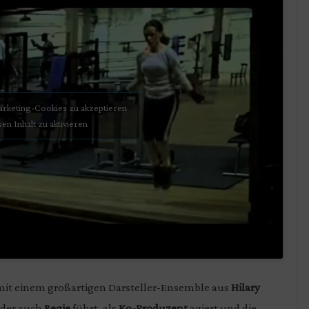
Marketing-Cookies zu akzeptieren
sen Inhalt zu aktivieren
it einem großartigen Darsteller-Ensemble aus
Hilary
, der auch
Regie
führt, als
Ko-Produzent
agiert und die