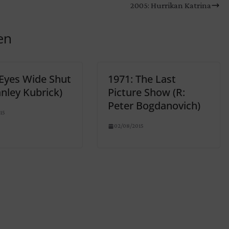
2005: Hurrikan Katrina
en
 Eyes Wide Shut
1971: The Last
anley Kubrick)
Picture Show (R:
Peter Bogdanovich)
15
02/08/2015