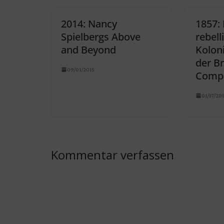
2014: Nancy
1857: 
Spielbergs Above
rebell
and Beyond
Koloni
der Br
09/01/2015
Comp
01/17/20
Kommentar verfassen