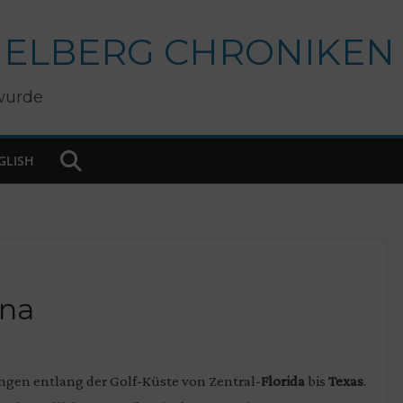
IELBERG CHRONIKEN
wurde
GLISH
ina
ngen entlang der Golf-Küste von Zentral-
Florida
bis
Texas
.