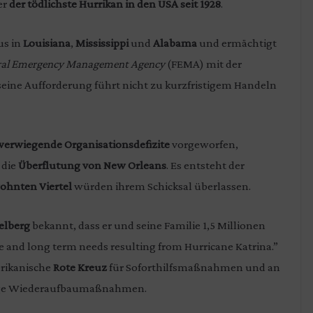
er
der tödlichste Hurrikan in den USA seit 1928
.
us in
Louisiana
,
Mississippi
und
Alabama
und ermächtigt
eral Emergency Management Agency
(FEMA) mit der
ine Aufforderung führt nicht zu kurzfristigem Handeln
erwiegende Organisationsdefizite
vorgeworfen,
 die
Überflutung von New Orleans
. Es entsteht der
ohnten Viertel
würden ihrem Schicksal überlassen.
elberg
bekannt, dass er und seine Familie 1,5 Millionen
 and long term needs resulting from Hurricane Katrina.”
erikanische
Rote Kreuz
für Soforthilfsmaßnahmen und an
tige Wiederaufbaumaßnahmen.