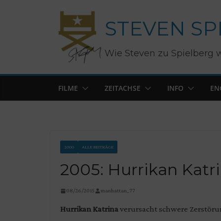
Zum
STEVEN SP
Inhalt
springen
Wie Steven zu Spielberg 
FILME
ZEITACHSE
INFO
EN
2000
ALLE BEITRÄGE
2005: Hurrikan Katr
08/26/2015
manhattan_77
Hurrikan Katrina
verursacht schwere Zerstöru