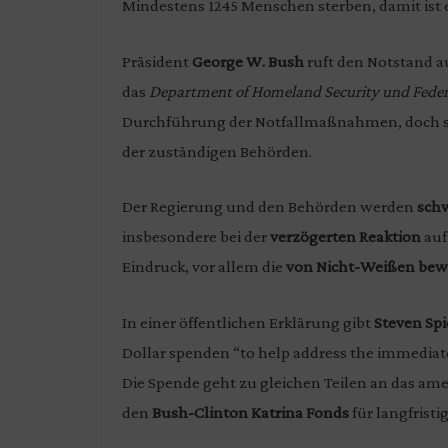
Mindestens 1245 Menschen sterben, damit ist 
Präsident
George W. Bush
ruft den Notstand a
das
Department of Homeland Security und Fed
Durchführung der Notfallmaßnahmen, doch se
der zuständigen Behörden.
Der Regierung und den Behörden werden
schw
insbesondere bei der
verzögerten Reaktion
auf
Eindruck, vor allem die
von Nicht-Weißen bew
In einer öffentlichen Erklärung gibt
Steven Spi
Dollar spenden “to help address the immediate
Die Spende geht zu gleichen Teilen an das am
den
Bush-Clinton Katrina Fonds
für langfris