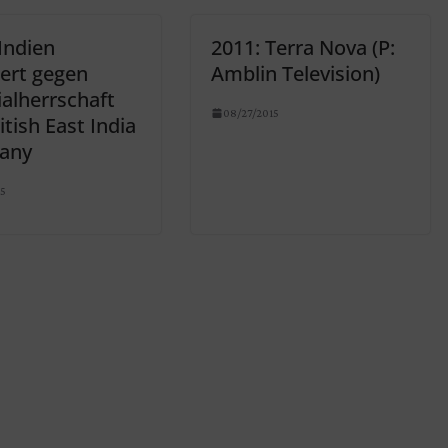
Indien
2011: Terra Nova (P:
iert gegen
Amblin Television)
alherrschaft
08/27/2015
itish East India
any
15