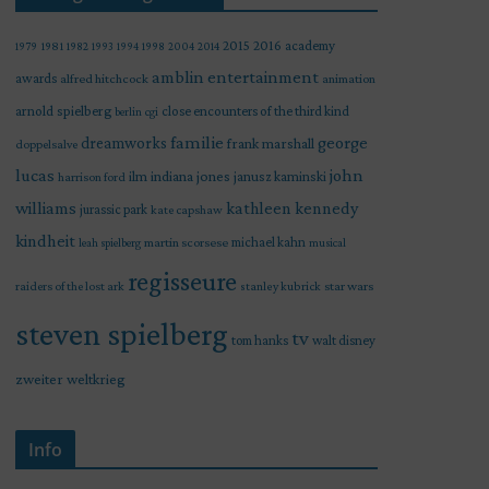
2015
2016
academy
1979
1981
1982
1993
1994
1998
2004
2014
amblin entertainment
awards
alfred hitchcock
animation
arnold spielberg
close encounters of the third kind
berlin
cgi
familie
george
dreamworks
frank marshall
doppelsalve
lucas
john
indiana jones
ilm
janusz kaminski
harrison ford
williams
kathleen kennedy
jurassic park
kate capshaw
kindheit
martin scorsese
michael kahn
leah spielberg
musical
regisseure
raiders of the lost ark
star wars
stanley kubrick
steven spielberg
tv
tom hanks
walt disney
zweiter weltkrieg
Info