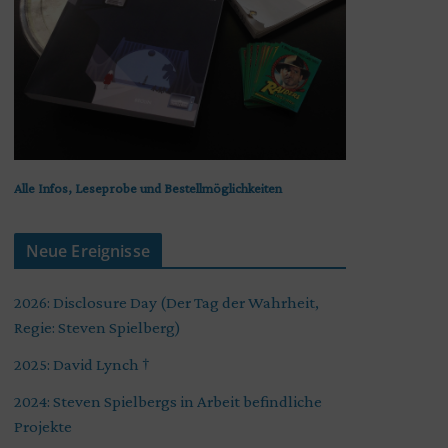
Alle Infos, Leseprobe und Bestellmöglichkeiten
Neue Ereignisse
2026: Disclosure Day (Der Tag der Wahrheit,
Regie: Steven Spielberg)
2025: David Lynch †
2024: Steven Spielbergs in Arbeit befindliche
Projekte