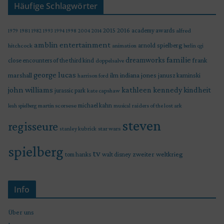
Häufige Schlagwörter
2015
2016
academy awards
alfred
1979
1981
1982
1993
1994
1998
2004
2014
amblin entertainment
arnold spielberg
hitchcock
animation
berlin
cgi
familie
dreamworks
frank
close encounters of the third kind
doppelsalve
george lucas
marshall
indiana jones
ilm
janusz kaminski
harrison ford
john williams
kindheit
kathleen kennedy
jurassic park
kate capshaw
martin scorsese
michael kahn
raiders of the lost ark
leah spielberg
musical
steven
regisseure
star wars
stanley kubrick
spielberg
tv
zweiter weltkrieg
tom hanks
walt disney
Info
Über uns