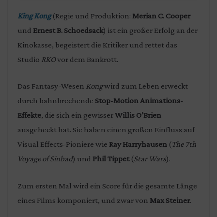
King Kong
(Regie und Produktion:
Merian C. Cooper
und
Ernest B. Schoedsack
) ist ein großer Erfolg an der
Kinokasse, begeistert die Kritiker und rettet das
Studio
RKO
vor dem Bankrott.
Das Fantasy-Wesen
Kong
wird zum Leben erweckt
durch bahnbrechende
Stop-Motion Animations-
Effekte
, die sich ein gewisser
Willis O’Brien
ausgeheckt hat. Sie haben einen großen Einfluss auf
Visual Effects-Pioniere wie
Ray Harryhausen
(
The 7th
Voyage of Sinbad
) und
Phil Tippet
(
Star Wars
).
Zum ersten Mal wird ein Score für die gesamte Länge
eines Films komponiert, und zwar von
Max Steiner
.