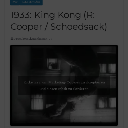
1930
ALLE BEITRÄGE
1933: King Kong (R:
Cooper / Schoedsack)
01/18/2015
manhattan_77
Klicke hier, um Marketing-Cookies zu akzeptieren
und diesen Inhalt zu aktivieren