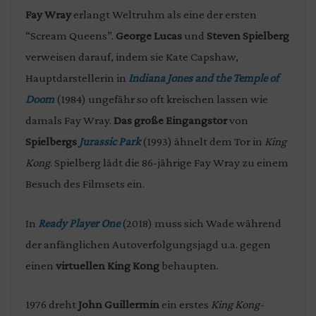
Fay Wray
erlangt Weltruhm als eine der ersten
“Scream Queens”.
George
Lucas
und
Steven
Spielberg
verweisen darauf, indem sie Kate Capshaw,
Hauptdarstellerin in
Indiana Jones and the Temple of
Doom
(1984) ungefähr so oft kreischen lassen wie
damals Fay Wray.
Das große Eingangstor
von
Spielbergs
Jurassic Park
(1993) ähnelt dem Tor in
King
Kong
. Spielberg lädt die 86-jährige Fay Wray zu einem
Besuch des Filmsets ein.
In
Ready Player One
(2018) muss sich Wade während
der anfänglichen Autoverfolgungsjagd u.a. gegen
einen
virtuellen King Kong
behaupten.
1976 dreht
John Guillermin
ein erstes
King Kong-