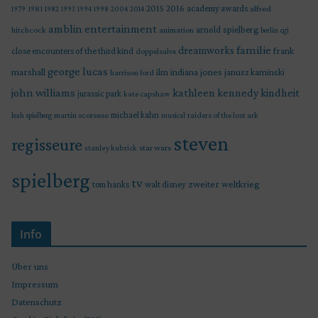
2015
2016
academy awards
alfred
1979
1981
1982
1993
1994
1998
2004
2014
amblin entertainment
arnold spielberg
hitchcock
animation
berlin
cgi
familie
dreamworks
frank
close encounters of the third kind
doppelsalve
george lucas
marshall
indiana jones
ilm
janusz kaminski
harrison ford
john williams
kindheit
kathleen kennedy
jurassic park
kate capshaw
martin scorsese
michael kahn
raiders of the lost ark
leah spielberg
musical
steven
regisseure
star wars
stanley kubrick
spielberg
tv
zweiter weltkrieg
tom hanks
walt disney
Info
Über uns
Impressum
Datenschutz