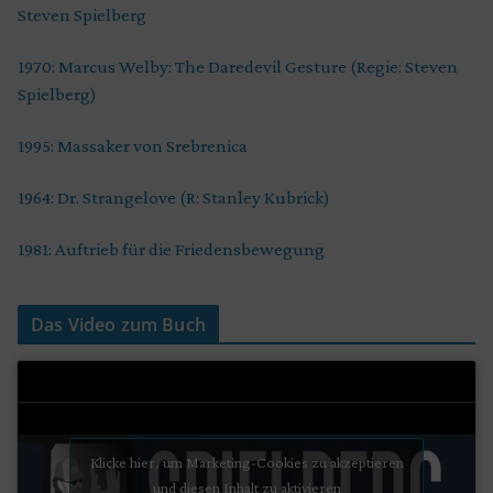
Steven Spielberg
1970: Marcus Welby: The Daredevil Gesture (Regie: Steven
Spielberg)
1995: Massaker von Srebrenica
1964: Dr. Strangelove (R: Stanley Kubrick)
1981: Auftrieb für die Friedensbewegung
Das Video zum Buch
Klicke hier, um Marketing-Cookies zu akzeptieren
und diesen Inhalt zu aktivieren