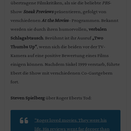
übertragene Filmkritiken, als sie die beliebte
PBS
-
Show
Sneak Previews
präsentieren, gefolgt von
verschiedenen
At the Movies
– Programmen. Bekannt
werden sie durch ihren humorvollen,
verbalen
Schlagabtausch
. Berühmt ist ihr Ausruf
„Two
Thumbs Up“
, wenn sich die beiden vor der TV-
Kamera auf eine positive Bewertung eines Films
einigen können. Nachdem Siskel 1999 verstarb, führte
Ebert die Show mit verschiedenen Co-Gastgebern
fort.
Steven Spielberg
über Roger Eberts Tod:
“Roger loved movies. They were his
life. His reviews went far deeper than