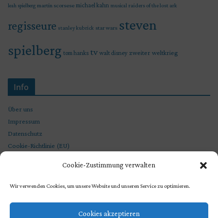
martin scorsese
michael kahn
raiders of the lost ark
leah spielberg
musical
steven
regisseure
star wars
stanley kubrick
spielberg
tv
zweiter weltkrieg
tom hanks
walt disney
Info
Über uns
Impressum
Datenschutz
Cookie-Richtlinie (EU)
Cookie-Zustimmung verwalten
Wir verwenden Cookies, um unsere Website und unseren Service zu optimieren.
Cookies akzeptieren