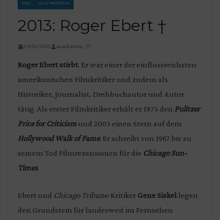
2010
ALLE BEITRÄGE
2013: Roger Ebert †
09/01/2015
manhattan_77
Roger Ebert stirbt
. Er war einer der einflussreichsten
amerikanischen Filmkritiker und zudem als
Historiker, Journalist, Drehbuchautor und Autor
tätig. Als erster Filmkritiker erhält er 1975 den
Pulitzer
Price for Criticism
und 2005 einen Stern auf dem
Hollywood Walk of Fame
. Er schreibt von 1967 bis zu
seinem Tod Filmrezensionen für die
Chicago Sun-
Times
.
Ebert und
Chicago Tribune
-Kritiker
Gene Siskel
legen
den Grundstein für landesweit im Fernsehen