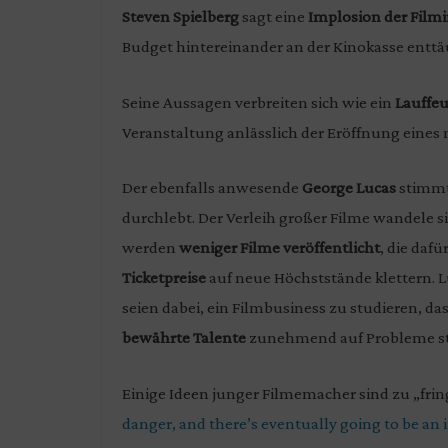
Steven Spielberg
sagt eine
Implosion der Filmi
Budget hintereinander an der Kinokasse entt
Seine Aussagen verbreiten sich wie ein
Lauffeu
Veranstaltung anlässlich der Eröffnung eine
Der ebenfalls anwesende
George Lucas
stimmt
durchlebt. Der Verleih großer Filme wandele
werden
weniger Filme veröffentlicht
, die dafü
Ticketpreise
auf neue Höchststände klettern. 
seien dabei, ein Filmbusiness zu studieren, da
bewährte Talente
zunehmend auf Probleme sto
Einige Ideen junger Filmemacher sind zu „fringe
danger, and there’s eventually going to be an