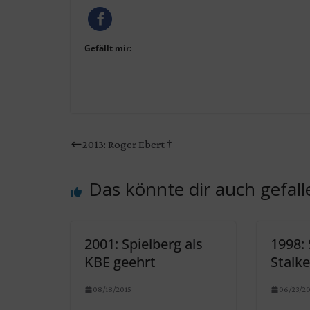
Gefällt mir:
2013: Roger Ebert †
Das könnte dir auch gefall
2001: Spielberg als
1998: 
KBE geehrt
Stalke
08/18/2015
06/23/20