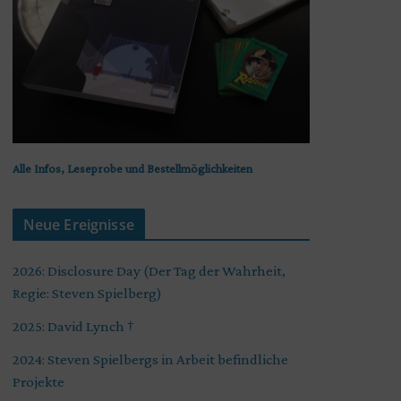
Alle Infos, Leseprobe und Bestellmöglichkeiten
Neue Ereignisse
2026: Disclosure Day (Der Tag der Wahrheit,
Regie: Steven Spielberg)
2025: David Lynch †
2024: Steven Spielbergs in Arbeit befindliche
Projekte