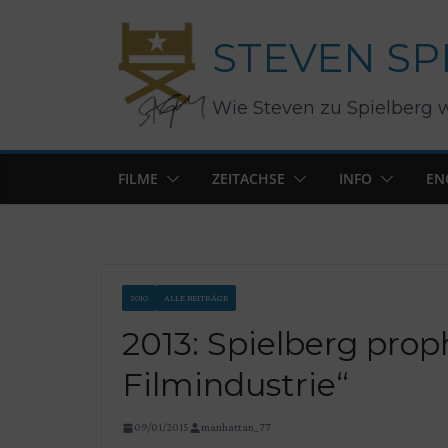
Zum
STEVEN SP
Inhalt
springen
Wie Steven zu Spielberg 
FILME
ZEITACHSE
INFO
EN
2010
ALLE BEITRÄGE
2013: Spielberg prop
Filmindustrie“
09/01/2015
manhattan_77