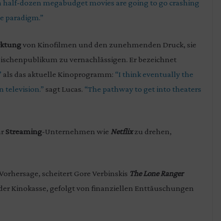
a half-dozen megabudget movies are going to go crashing
he paradigm.”
rktung
von Kinofilmen und den zunehmenden Druck, sie
Nischenpublikum zu vernachlässigen. Er bezeichnet
”
als das aktuelle Kinoprogramm:
“I think eventually the
 television.”
sagt Lucas.
“The pathway to get into theaters
ür
Streaming
-Unternehmen wie
Netflix
zu drehen,
orhersage, scheitert Gore Verbinskis
The Lone Ranger
 der Kinokasse, gefolgt von finanziellen Enttäuschungen