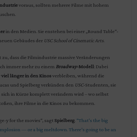
ndustrie
voraus, sollten mehrere Filme mit hohem
äuschen.
er
in den Medien. Sie enstehen bei einer „Round Table“-
s neuen Gebäudes der
USC School of Cinematic Arts
.
 zu, dass die Filmindustrie massive Veränderungen
 sich immer mehr zu einem
Broadway
-Modell
: Dabei
r
viel länger in den Kinos
verbleiben, während die
Lucas und Spielberg verkünden den
USC
-Studenten, sie
s sich in Kürze komplett verändern wird – wo selbst
ßen, ihre Filme in die Kinos zu bekommen.
-y for the movies“, ​​sagt
Spielberg
.
“That’s the big
 implosion — or a big meltdown. There’s going to be an