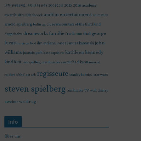
2015
2016
academy
1979
1981
1982
1993
1994
1998
2004
2014
amblin entertainment
awards
alfred hitchcock
animation
arnold spielberg
close encounters of the third kind
berlin
cgi
familie
george
dreamworks
frank marshall
doppelsalve
lucas
john
indiana jones
ilm
janusz kaminski
harrison ford
williams
kathleen kennedy
jurassic park
kate capshaw
kindheit
martin scorsese
michael kahn
leah spielberg
musical
regisseure
raiders of the lost ark
star wars
stanley kubrick
steven spielberg
tv
tom hanks
walt disney
zweiter weltkrieg
Info
Über uns