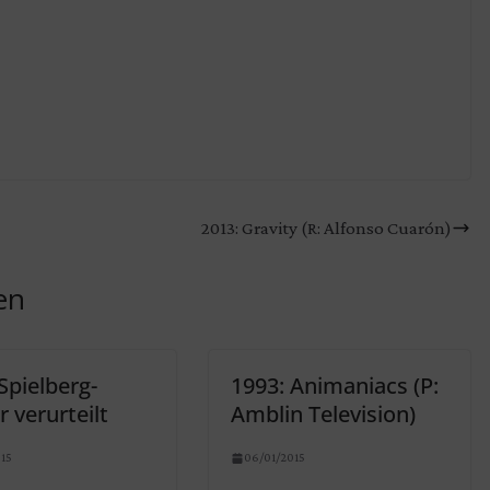
2013: Gravity (R: Alfonso Cuarón)
en
Spielberg-
1993: Animaniacs (P:
r verurteilt
Amblin Television)
15
06/01/2015