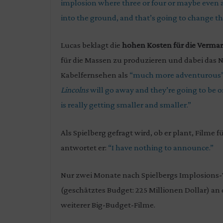
implosion where three or four or maybe even 
into the ground, and that’s going to change t
Lucas beklagt die
hohen Kosten für die Verma
für die Massen zu produzieren und dabei das 
Kabelfernsehen als
“much more adventurous
Lincolns
will go away and they’re going to be on
is really getting smaller and smaller.”
Als Spielberg gefragt wird, ob er plant, Filme f
antwortet er:
“I have nothing to announce.”
Nur zwei Monate nach Spielbergs Implosions-V
(geschätztes Budget: 225 Millionen Dollar) an
weiterer Big-Budget-Filme.