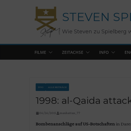
Zum
STEVEN SP
Inhalt
springen
Wie Steven zu Spielberg 
FILME
ZEITACHSE
INFO
EN
1990
ALLE BEITRÄGE
1998: al-Qaida attac
06/26/2015
manhattan_77
Bombenanschläge auf US-Botschaften
in Dare