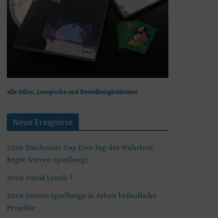
Alle Infos, Leseprobe und Bestellmöglichkeiten
Neue Ereignisse
2026: Disclosure Day (Der Tag der Wahrheit,
Regie: Steven Spielberg)
2025: David Lynch †
2024: Steven Spielbergs in Arbeit befindliche
Projekte