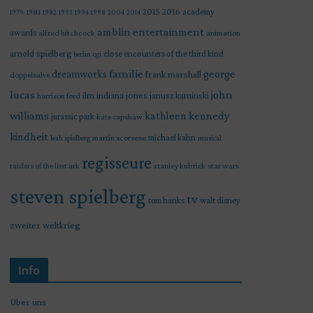
2015
2016
academy
1979
1981
1982
1993
1994
1998
2004
2014
amblin entertainment
awards
alfred hitchcock
animation
arnold spielberg
close encounters of the third kind
berlin
cgi
familie
george
dreamworks
frank marshall
doppelsalve
lucas
john
indiana jones
ilm
janusz kaminski
harrison ford
williams
kathleen kennedy
jurassic park
kate capshaw
kindheit
martin scorsese
michael kahn
leah spielberg
musical
regisseure
raiders of the lost ark
star wars
stanley kubrick
steven spielberg
tv
tom hanks
walt disney
zweiter weltkrieg
Info
Über uns