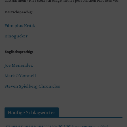
Lust auf mehr? Hier stelle ich einige meiner persönlichen Favoriten vor:
Deutschsprachig:
Film plus Kritik
Kinogucker
Englischsprachig:
Joe Menendez
Mark O’Connell
Steven Spielberg Chronicles
Häufige Schlagwörter
2015
2016
academy awards
alfred
1979
1981
1982
1993
1994
1998
2004
2014