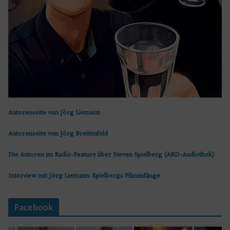
Autorenseite von Jörg Liemann
Autorenseite von Jörg Breitenfeld
Die Autoren im Radio-Feature über Steven Spielberg (ARD-Audiothek)
Interview mit Jörg Liemann: Spielbergs Filmanfänge
Facebook