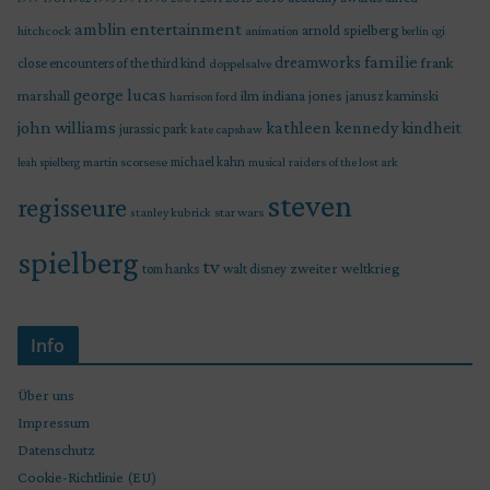
amblin entertainment
arnold spielberg
hitchcock
animation
berlin
cgi
familie
dreamworks
frank
close encounters of the third kind
doppelsalve
george lucas
marshall
indiana jones
ilm
janusz kaminski
harrison ford
john williams
kindheit
kathleen kennedy
jurassic park
kate capshaw
martin scorsese
michael kahn
raiders of the lost ark
leah spielberg
musical
steven
regisseure
star wars
stanley kubrick
spielberg
tv
zweiter weltkrieg
tom hanks
walt disney
Info
Über uns
Impressum
Datenschutz
Cookie-Richtlinie (EU)