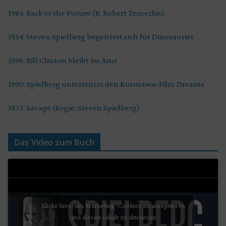
1985: Back to the Future (R: Robert Zemeckis)
1954: Steven Spielberg begeistert sich für Dinosaurier
1996: Bill Clinton bleibt im Amt
1990: Spielberg unterstützt den Kurosawa-Film Dreams
1973: Savage (Regie: Steven Spielberg)
Das Video zum Buch
Klicke hier, um Marketing-Cookies zu akzeptieren
und diesen Inhalt zu aktivieren