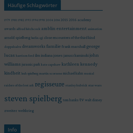
Häufige Schlagwörter
2015
2016
academy
1979
1981
1982
1993
1994
1998
2004
2014
amblin entertainment
awards
alfred hitchcock
animation
arnold spielberg
close encounters of the third kind
berlin
cgi
familie
george
dreamworks
frank marshall
doppelsalve
lucas
john
indiana jones
ilm
janusz kaminski
harrison ford
williams
kathleen kennedy
jurassic park
kate capshaw
kindheit
martin scorsese
michael kahn
leah spielberg
musical
regisseure
raiders of the lost ark
star wars
stanley kubrick
steven spielberg
tv
tom hanks
walt disney
zweiter weltkrieg
Info