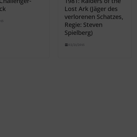
Challenger-
1981: Raiders of the
ck
Lost Ark (Jäger des
verlorenen Schatzes,
015
Regie: Steven
Spielberg)
02/21/2015