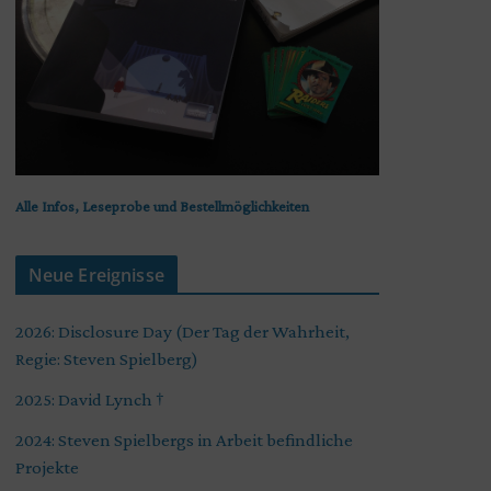
Alle Infos, Leseprobe und Bestellmöglichkeiten
Neue Ereignisse
2026: Disclosure Day (Der Tag der Wahrheit,
Regie: Steven Spielberg)
2025: David Lynch †
2024: Steven Spielbergs in Arbeit befindliche
Projekte