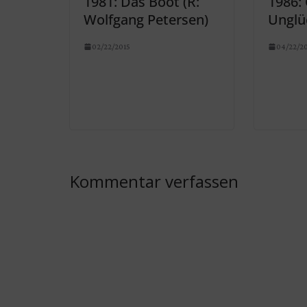
1981: Das Boot (R:
1986: 
Wolfgang Petersen)
Unglü
02/22/2015
04/22/2
Kommentar verfassen