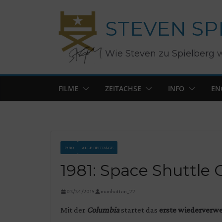
Zum
STEVEN SP
Inhalt
springen
Wie Steven zu Spielberg 
FILME
ZEITACHSE
INFO
EN
1980
ALLE BEITRÄGE
1981: Space Shuttle
02/24/2015
manhattan_77
Mit der
Columbia
startet das
erste wiederverw