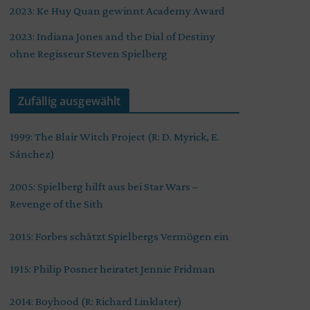
2023: Ke Huy Quan gewinnt Academy Award
2023: Indiana Jones and the Dial of Destiny
ohne Regisseur Steven Spielberg
Zufällig ausgewählt
1999: The Blair Witch Project (R: D. Myrick, E.
Sánchez)
2005: Spielberg hilft aus bei Star Wars –
Revenge of the Sith
2015: Forbes schätzt Spielbergs Vermögen ein
1915: Philip Posner heiratet Jennie Fridman
2014: Boyhood (R: Richard Linklater)