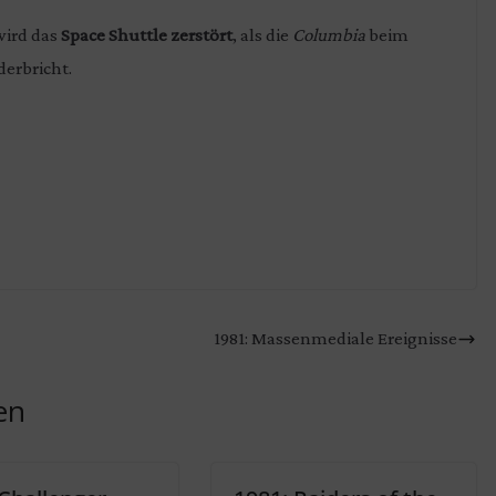
ird das
Space Shuttle zerstört
, als die
Columbia
beim
erbricht.
1981: Massenmediale Ereignisse
en