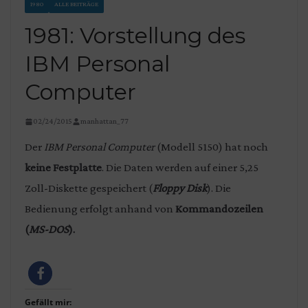
1980
ALLE BEITRÄGE
1981: Vorstellung des
IBM Personal
Computer
02/24/2015
manhattan_77
Der
IBM Personal Computer
(Modell 5150) hat noch
keine Festplatte
. Die Daten werden auf einer 5,25
Zoll-Diskette gespeichert (
Floppy Disk
). Die
Bedienung erfolgt anhand von
Kommandozeilen
(
MS-DOS
).
Gefällt mir: