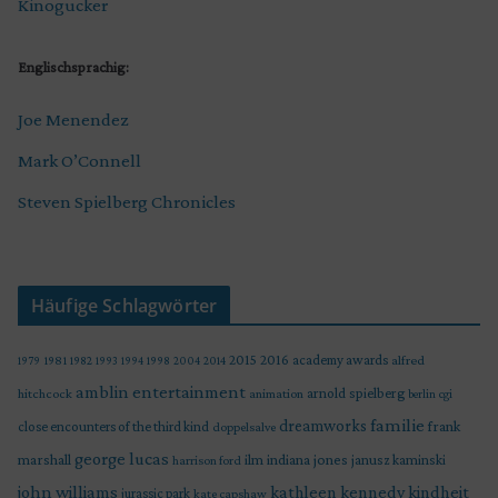
Kinogucker
Englischsprachig:
Joe Menendez
Mark O’Connell
Steven Spielberg Chronicles
Häufige Schlagwörter
2015
2016
academy awards
alfred
1979
1981
1982
1993
1994
1998
2004
2014
amblin entertainment
arnold spielberg
hitchcock
animation
berlin
cgi
familie
dreamworks
frank
close encounters of the third kind
doppelsalve
george lucas
marshall
indiana jones
ilm
janusz kaminski
harrison ford
john williams
kindheit
kathleen kennedy
jurassic park
kate capshaw