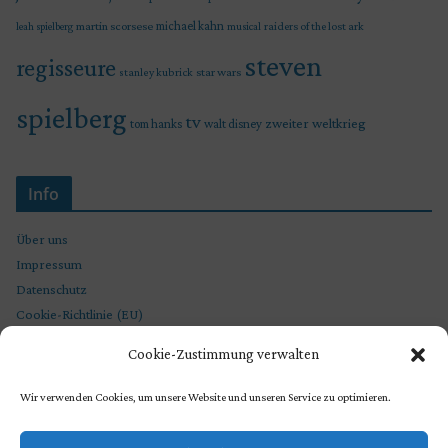
martin scorsese
michael kahn
raiders of the lost ark
leah spielberg
musical
steven
regisseure
star wars
stanley kubrick
spielberg
tv
zweiter weltkrieg
tom hanks
walt disney
Info
Über uns
Impressum
Datenschutz
Cookie-Richtlinie (EU)
Cookie-Zustimmung verwalten
Wir verwenden Cookies, um unsere Website und unseren Service zu optimieren.