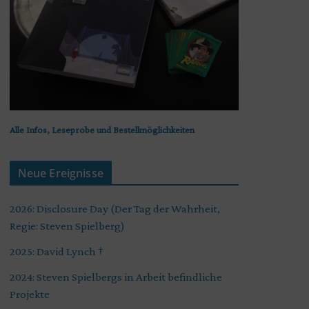
Alle Infos, Leseprobe und Bestellmöglichkeiten
Neue Ereignisse
2026: Disclosure Day (Der Tag der Wahrheit,
Regie: Steven Spielberg)
2025: David Lynch †
2024: Steven Spielbergs in Arbeit befindliche
Projekte