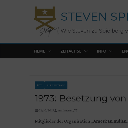
Zum
STEVEN SP
Inhalt
springen
Wie Steven zu Spielberg 
FILME
ZEITACHSE
INFO
EN
1970
ALLE BEITRÄGE
1973: Besetzung vo
02/10/2015
manhattan_77
Mitglieder der Organisation
„American Indian