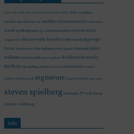
2015
2016
academy
1979
1981
1982
1993
1994
1998
2004
2014
amblin entertainment
awards
alfred hitchcock
animation
arnold spielberg
close encounters of the third kind
berlin
cgi
familie
george
dreamworks
frank marshall
doppelsalve
lucas
john
indiana jones
ilm
janusz kaminski
harrison ford
williams
kathleen kennedy
jurassic park
kate capshaw
kindheit
martin scorsese
michael kahn
leah spielberg
musical
regisseure
raiders of the lost ark
star wars
stanley kubrick
steven spielberg
tv
tom hanks
walt disney
zweiter weltkrieg
Info