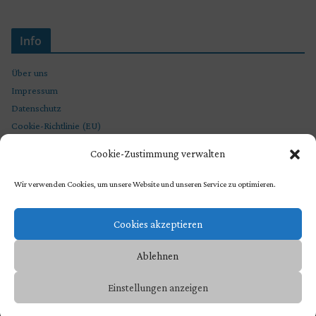
Info
Über uns
Impressum
Datenschutz
Cookie-Richtlinie (EU)
Cookie-Zustimmung verwalten
Wir verwenden Cookies, um unsere Website und unseren Service zu optimieren.
Cookies akzeptieren
Ablehnen
Copyright © 2026
STEVEN SPIELBERG CHRONIKEN
. Präsentiert von
Einstellungen anzeigen
ColorMag
und
WordPress
.