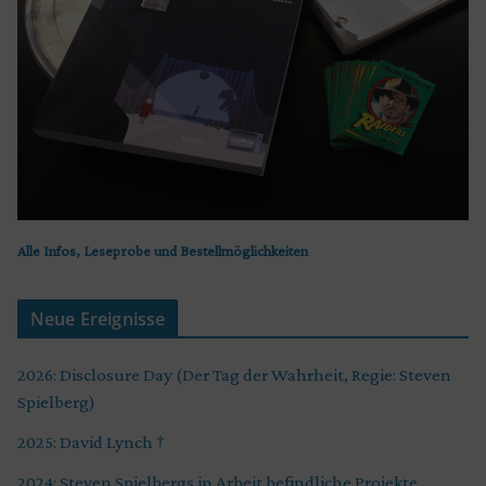
Alle Infos, Leseprobe und Bestellmöglichkeiten
Neue Ereignisse
2026: Disclosure Day (Der Tag der Wahrheit, Regie: Steven
Spielberg)
2025: David Lynch †
2024: Steven Spielbergs in Arbeit befindliche Projekte