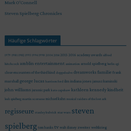
Mark O’Connell
Steven Spielberg Chronicles
Häufige Schlagwörter
2015
2016
academy awards
alfred
1979
1981
1982
1993
1994
1998
2004
2014
amblin entertainment
arnold spielberg
hitchcock
animation
berlin
cgi
familie
dreamworks
frank
close encounters of the third kind
doppelsalve
george lucas
marshall
indiana jones
ilm
janusz kaminski
harrison ford
john williams
kindheit
kathleen kennedy
jurassic park
kate capshaw
martin scorsese
michael kahn
raiders of the lost ark
leah spielberg
musical
steven
regisseure
star wars
stanley kubrick
spielberg
tv
zweiter weltkrieg
tom hanks
walt disney