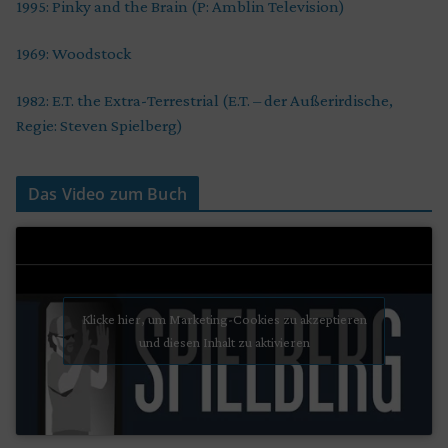
1995: Pinky and the Brain (P: Amblin Television)
1969: Woodstock
1982: E.T. the Extra-Terrestrial (E.T. – der Außerirdische,
Regie: Steven Spielberg)
Das Video zum Buch
Klicke hier, um Marketing-Cookies zu akzeptieren
und diesen Inhalt zu aktivieren