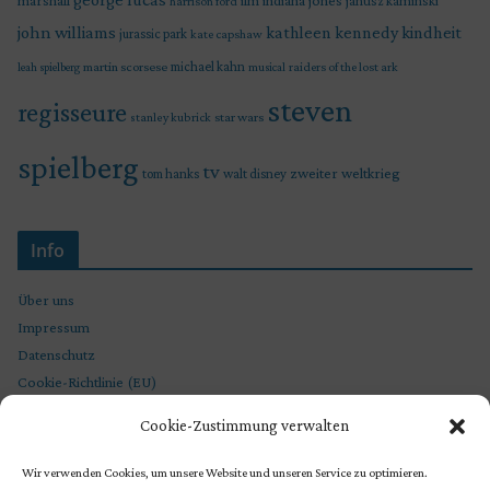
ilm
janusz kaminski
harrison ford
john williams
kindheit
kathleen kennedy
jurassic park
kate capshaw
martin scorsese
michael kahn
raiders of the lost ark
leah spielberg
musical
steven
regisseure
star wars
stanley kubrick
spielberg
tv
zweiter weltkrieg
tom hanks
walt disney
Info
Über uns
Impressum
Datenschutz
Cookie-Richtlinie (EU)
Cookie-Zustimmung verwalten
Wir verwenden Cookies, um unsere Website und unseren Service zu optimieren.