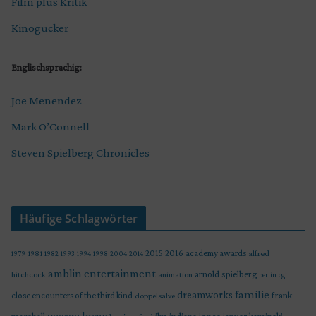
Film plus Kritik
Kinogucker
Englischsprachig:
Joe Menendez
Mark O’Connell
Steven Spielberg Chronicles
Häufige Schlagwörter
2015
2016
academy awards
alfred
1979
1981
1982
1993
1994
1998
2004
2014
amblin entertainment
arnold spielberg
hitchcock
animation
berlin
cgi
familie
dreamworks
frank
close encounters of the third kind
doppelsalve
george lucas
marshall
indiana jones