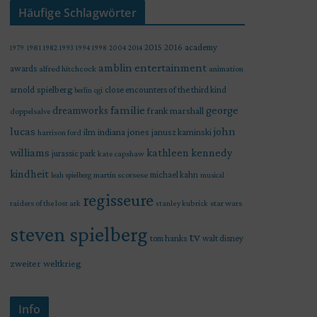
Häufige Schlagwörter
2015
2016
academy
1979
1981
1982
1993
1994
1998
2004
2014
amblin entertainment
awards
alfred hitchcock
animation
arnold spielberg
close encounters of the third kind
berlin
cgi
familie
george
dreamworks
frank marshall
doppelsalve
lucas
john
indiana jones
ilm
janusz kaminski
harrison ford
williams
kathleen kennedy
jurassic park
kate capshaw
kindheit
martin scorsese
michael kahn
leah spielberg
musical
regisseure
raiders of the lost ark
star wars
stanley kubrick
steven spielberg
tv
tom hanks
walt disney
zweiter weltkrieg
Info