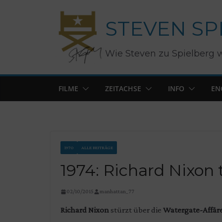
Zum
STEVEN SP
Inhalt
springen
Wie Steven zu Spielberg 
FILME
ZEITACHSE
INFO
EN
1970
ALLE BEITRÄGE
1974: Richard Nixon 
02/10/2015
manhattan_77
Richard Nixon
stürzt über die
Watergate-Affär