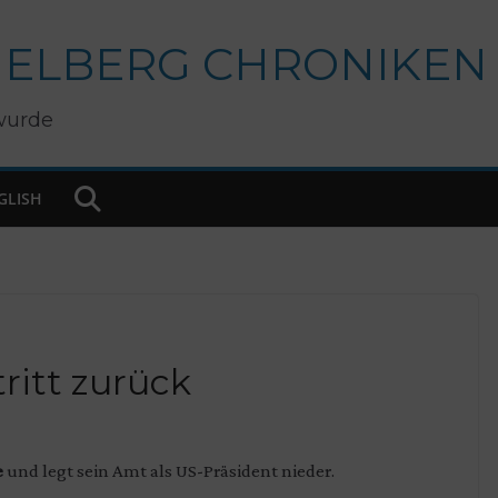
IELBERG CHRONIKEN
wurde
GLISH
tritt zurück
e
und legt sein Amt als US-Präsident nieder.