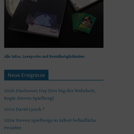
Alle Infos, Leseprobe und Bestellmöglichkeiten
Neue Ereignisse
2026: Disclosure Day (Der Tag der Wahrheit,
Regie: Steven Spielberg)
2025: David Lynch †
2024: Steven Spielbergs in Arbeit befindliche
Projekte