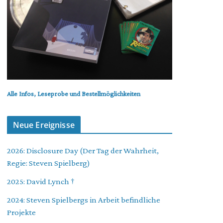
Alle Infos, Leseprobe und Bestellmöglichkeiten
Neue Ereignisse
2026: Disclosure Day (Der Tag der Wahrheit,
Regie: Steven Spielberg)
2025: David Lynch †
2024: Steven Spielbergs in Arbeit befindliche
Projekte