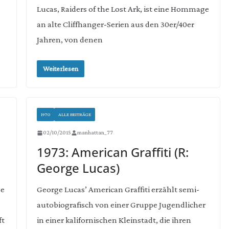
Lucas, Raiders of the Lost Ark, ist eine Hommage
an alte Cliffhanger-Serien aus den 30er/40er
Jahren, von denen
Weiterlesen
1970
ALLE BEITRÄGE
02/10/2015
manhattan_77
1973: American Graffiti (R:
George Lucas)
se
George Lucas’ American Graffiti erzählt semi-
autobiografisch von einer Gruppe Jugendlicher
ft
in einer kalifornischen Kleinstadt, die ihren