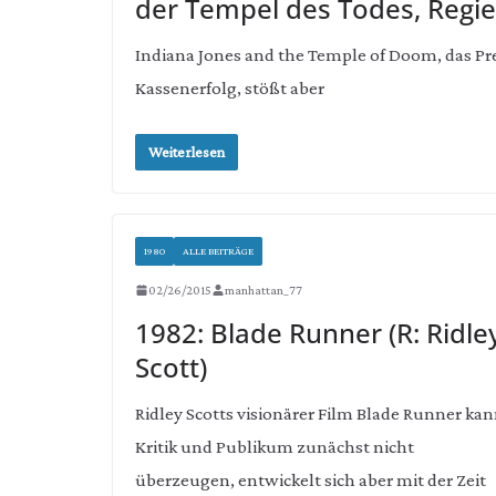
der Tempel des Todes, Regie:
Indiana Jones and the Temple of Doom, das Prequ
Kassenerfolg, stößt aber
Weiterlesen
1980
ALLE BEITRÄGE
02/26/2015
manhattan_77
1982: Blade Runner (R: Ridle
Scott)
Ridley Scotts visionärer Film Blade Runner ka
Kritik und Publikum zunächst nicht
überzeugen, entwickelt sich aber mit der Zeit