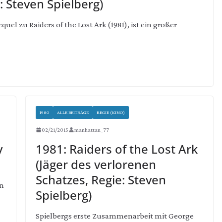
 Steven Spielberg)
el zu Raiders of the Lost Ark (1981), ist ein großer
1980
ALLE BEITRÄGE
REGIE (KINO)
02/21/2015
manhattan_77
y
1981: Raiders of the Lost Ark
(Jäger des verlorenen
Schatzes, Regie: Steven
nn
Spielberg)
Spielbergs erste Zusammenarbeit mit George