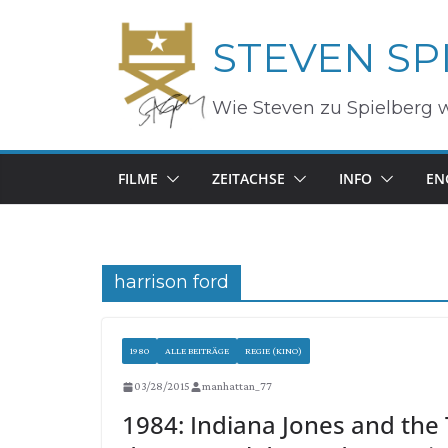
Zum
STEVEN SP
Inhalt
springen
Wie Steven zu Spielberg 
FILME
ZEITACHSE
INFO
EN
harrison ford
1980
ALLE BEITRÄGE
REGIE (KINO)
03/28/2015
manhattan_77
1984: Indiana Jones and the