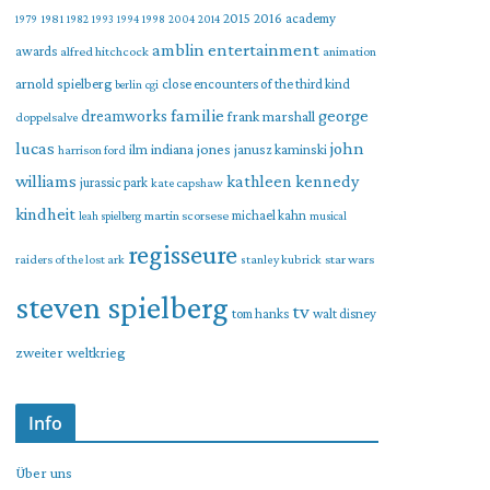
2015
2016
academy
1979
1981
1982
1993
1994
1998
2004
2014
amblin entertainment
awards
alfred hitchcock
animation
arnold spielberg
close encounters of the third kind
berlin
cgi
familie
george
dreamworks
frank marshall
doppelsalve
lucas
john
indiana jones
ilm
janusz kaminski
harrison ford
williams
kathleen kennedy
jurassic park
kate capshaw
kindheit
martin scorsese
michael kahn
leah spielberg
musical
regisseure
raiders of the lost ark
star wars
stanley kubrick
steven spielberg
tv
tom hanks
walt disney
zweiter weltkrieg
Info
Über uns