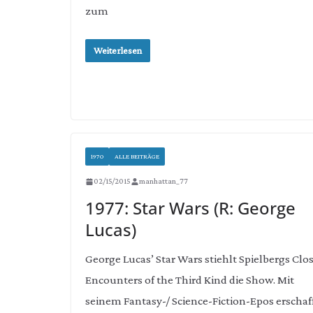
zum
Weiterlesen
1970
ALLE BEITRÄGE
02/15/2015
manhattan_77
1977: Star Wars (R: George
Lucas)
George Lucas’ Star Wars stiehlt Spielbergs Clo
Encounters of the Third Kind die Show. Mit
seinem Fantasy-/ Science-Fiction-Epos erschaf