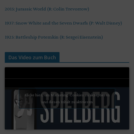
2015: Jurassic World (R: Colin Trevorrow)
1937: Snow White and the Seven Dwarfs (P: Walt Disney)
1925: Battleship Potemkin (R: Sergei Eisenstein)
Das Video zum Buch
Klicke hier, um Marketing-Cookies zu akzeptieren
und diesen Inhalt zu aktivieren