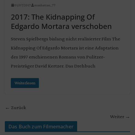
01/07/2017
manhattan_77
2017: The Kidnapping Of
Edgardo Mortara verschoben
Steven Spielbergs bislang nicht realisierter Film The
Kidnapping Of Edgardo Mortara ist eine Adaptation
des 1997 erschienenen Romans von Pulitzer-
Preisträger David Kertzer. Das Drehbuch
Weiterlesen
← Zurück
Weiter →
Das Buch zum Filmemacher