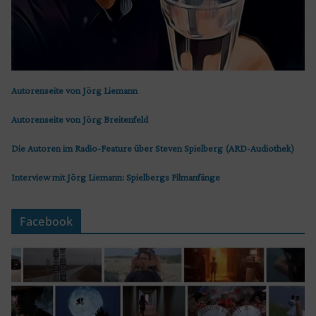
Autorenseite von Jörg Liemann
Autorenseite von Jörg Breitenfeld
Die Autoren im Radio-Feature über Steven Spielberg (ARD-Audiothek)
Interview mit Jörg Liemann: Spielbergs Filmanfänge
Facebook