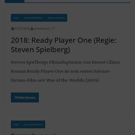
2010
ALLE BEITRÄGE
REGIE (KINO)
07/11/2018
manhattan_77
2018: Ready Player One (Regie:
Steven Spielberg)
Steven Spielbergs Filmadaptation von Ernest Clines
Roman Ready Player One ist sein erster Science-
Fiction-Film seit War of the Worlds (2005)
Weiterlesen
2010
ALLE BEITRÄGE
01/02/2018
manhattan_77