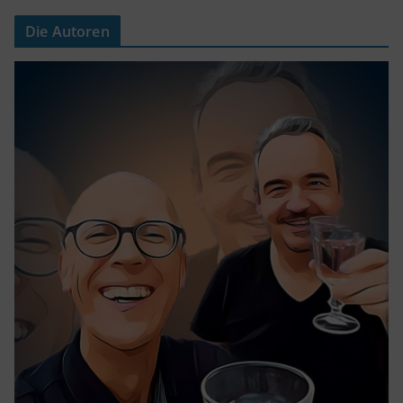
Die Autoren