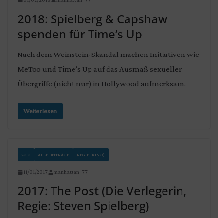
2018: Spielberg & Capshaw
spenden für Time’s Up
Nach dem Weinstein-Skandal machen Initiativen wie
MeToo und Time’s Up auf das Ausmaß sexueller
Übergriffe (nicht nur) in Hollywood aufmerksam.
Weiterlesen
2010
ALLE BEITRÄGE
REGIE (KINO)
11/01/2017
manhattan_77
2017: The Post (Die Verlegerin,
Regie: Steven Spielberg)