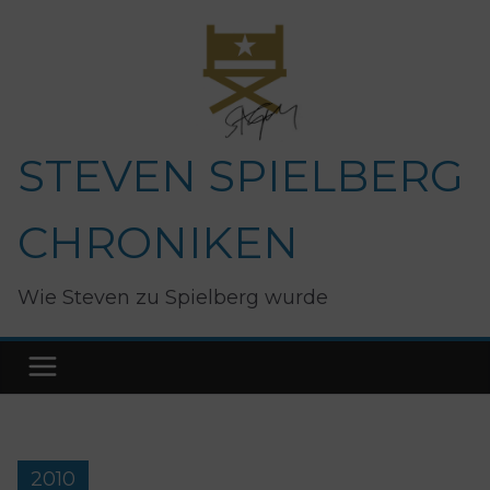
Zum
Inhalt
springen
STEVEN SPIELBERG
CHRONIKEN
Wie Steven zu Spielberg wurde
2010