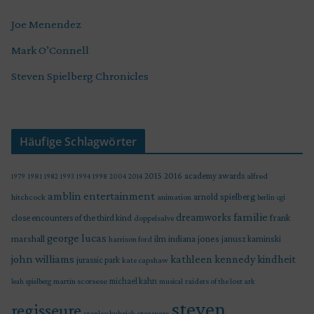
Joe Menendez
Mark O’Connell
Steven Spielberg Chronicles
Häufige Schlagwörter
2015
2016
academy awards
alfred
1979
1981
1982
1993
1994
1998
2004
2014
amblin entertainment
arnold spielberg
hitchcock
animation
berlin
cgi
familie
dreamworks
frank
close encounters of the third kind
doppelsalve
george lucas
marshall
indiana jones
ilm
janusz kaminski
harrison ford
john williams
kindheit
kathleen kennedy
jurassic park
kate capshaw
martin scorsese
michael kahn
raiders of the lost ark
leah spielberg
musical
steven
regisseure
star wars
stanley kubrick