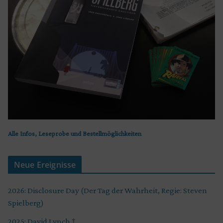
Alle Infos, Leseprobe und Bestellmöglichkeiten
Neue Ereignisse
2026: Disclosure Day (Der Tag der Wahrheit, Regie: Steven
Spielberg)
2025: David Lynch †