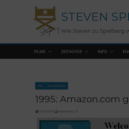
Zum
STEVEN SP
Inhalt
springen
Wie Steven zu Spielberg 
FILME
ZEITACHSE
INFO
EN
1990
ALLE BEITRÄGE
1995: Amazon.com g
06/12/2015
manhattan_77