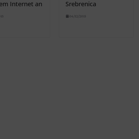
dem Internet an
Srebrenica
015
06/12/2015