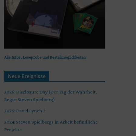
Alle Infos, Leseprobe und Bestellmöglichkeiten
Neue Ereignisse
2026: Disclosure Day (Der Tag der Wahrheit,
Regie: Steven Spielberg)
2025: David Lynch †
2024: Steven Spielbergs in Arbeit befindliche
Projekte