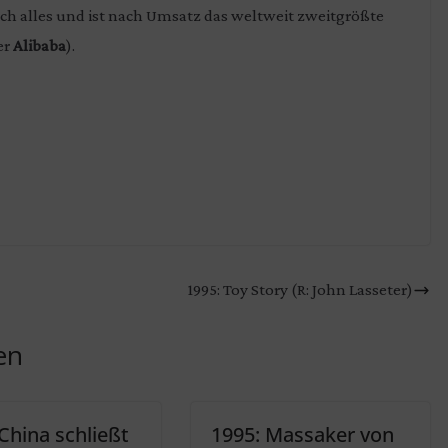
ich alles und ist nach Umsatz das weltweit zweitgrößte
er
Alibaba
).
1995: Toy Story (R: John Lasseter)
en
China schließt
1995: Massaker von