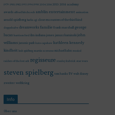
2015
2016
academy
1979
1981
1982
1993
1994
1998
2004
2014
amblin entertainment
awards
alfred hitchcock
animation
arnold spielberg
close encounters of the third kind
berlin
cgi
familie
george
dreamworks
frank marshall
doppelsalve
lucas
john
indiana jones
ilm
janusz kaminski
harrison ford
williams
kathleen kennedy
jurassic park
kate capshaw
kindheit
martin scorsese
michael kahn
leah spielberg
musical
regisseure
raiders of the lost ark
star wars
stanley kubrick
steven spielberg
tv
tom hanks
walt disney
zweiter weltkrieg
Info
Über uns