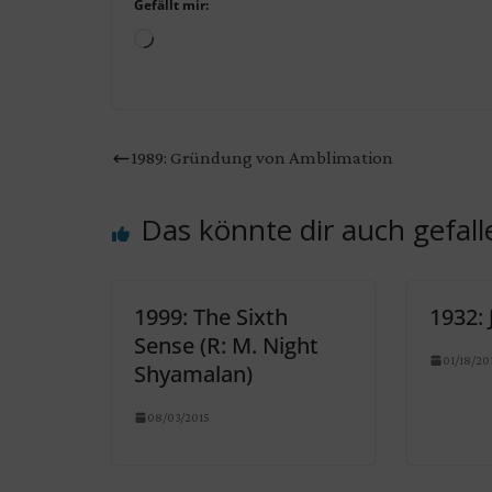
Gefällt mir:
Wird
geladen …
1989: Gründung von Amblimation
Das könnte dir auch gefall
1999: The Sixth
1932: 
Sense (R: M. Night
01/18/20
Shyamalan)
08/03/2015