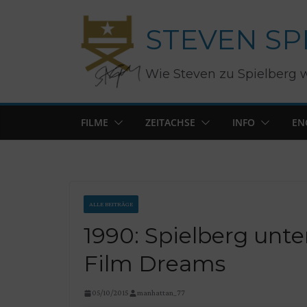
Zum
STEVEN SP
Inhalt
springen
Wie Steven zu Spielberg 
FILME
ZEITACHSE
INFO
EN
ALLE BEITRÄGE
1990: Spielberg unt
Film Dreams
05/10/2015
manhattan_77