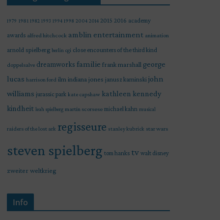
2015
2016
academy
1979
1981
1982
1993
1994
1998
2004
2014
amblin entertainment
awards
alfred hitchcock
animation
arnold spielberg
close encounters of the third kind
berlin
cgi
familie
george
dreamworks
frank marshall
doppelsalve
lucas
john
indiana jones
ilm
janusz kaminski
harrison ford
williams
kathleen kennedy
jurassic park
kate capshaw
kindheit
martin scorsese
michael kahn
leah spielberg
musical
regisseure
raiders of the lost ark
star wars
stanley kubrick
steven spielberg
tv
tom hanks
walt disney
zweiter weltkrieg
Info