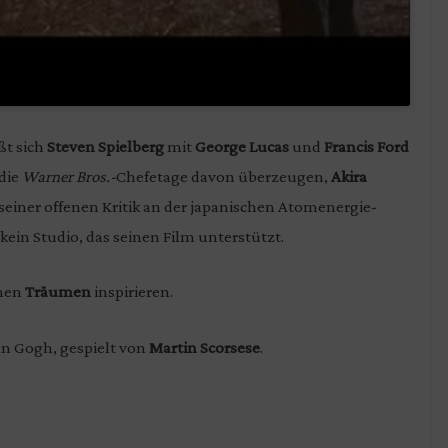
ßt sich
Steven Spielberg
mit
George Lucas
und
Francis Ford
die
Warner Bros.-
Chefetage davon überzeugen,
Akira
 seiner offenen Kritik an der japanischen Atomenergie-
kein Studio, das seinen Film unterstützt.
inen
Träumen
inspirieren.
an Gogh, gespielt von
Martin Scorsese
.