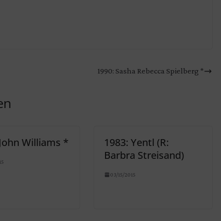
1990: Sasha Rebecca Spielberg *
en
John Williams *
1983: Yentl (R:
Barbra Streisand)
15
03/15/2015