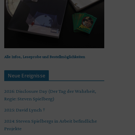
Alle Infos, Leseprobe und Bestellmöglichkeiten
Neue Ereignisse
2026: Disclosure Day (Der Tag der Wahrheit,
Regie: Steven Spielberg)
2025: David Lynch †
2024: Steven Spielbergs in Arbeit befindliche
Projekte