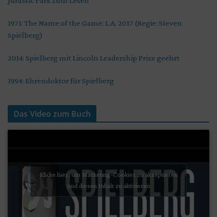
Jurassic Park zum Lesen
1971: The Name of the Game: L.A. 2017 (Regie: Steven
Spielberg)
2014: Spielberg mit Lincoln Leadership Prize geehrt
1994: Ehrendoktor für Spielberg
Das Video zum Buch
Klicke hier, um Marketing-Cookies zu akzeptieren
und diesen Inhalt zu aktivieren