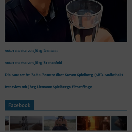
Autorenseite von Jörg Liemann
Autorenseite von Jörg Breitenfeld
Die Autoren im Radio-Feature über Steven Spielberg (ARD-Audiothek)
Interview mit Jörg Liemann: Spielbergs Filmanfänge
Facebook