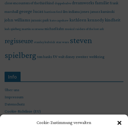
familie
dreamworks
frank
close encounters of the third kind
doppelsalve
george lucas
marshall
indiana jones
ilm
janusz kaminski
harrison ford
john williams
kindheit
kathleen kennedy
jurassic park
kate capshaw
martin scorsese
michael kahn
raiders of the lost ark
leah spielberg
musical
steven
regisseure
star wars
stanley kubrick
spielberg
tv
zweiter weltkrieg
tom hanks
walt disney
Info
Über uns
Impressum
Datenschutz
Cookie-Richtlinie (EU)
Cookie-Zustimmung verwalten