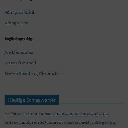
Film plus Kritik
Kinogucker
Englischsprachig:
Joe Menendez
Mark O’Connell
Steven Spielberg Chronicles
Häufige Schlagwörter
2015
2016
academy awards
alfred
1979
1981
1982
1993
1994
1998
2004
2014
amblin entertainment
arnold spielberg
hitchcock
animation
berlin
cgi