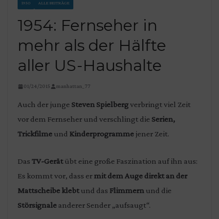
1950
ALLE BEITRÄGE
1954: Fernseher in
mehr als der Hälfte
aller US-Haushalte
01/24/2015
manhattan_77
Auch der junge
Steven Spielberg
verbringt viel Zeit
vor dem Fernseher und verschlingt die
Serien,
Trickfilme
und
Kinderprogramme
jener Zeit.
Das
TV-Gerät
übt eine große Faszination auf ihn aus:
Es kommt vor, dass er
mit dem Auge direkt an der
Mattscheibe klebt
und das
Flimmern
und die
Störsignale
anderer Sender „aufsaugt“.