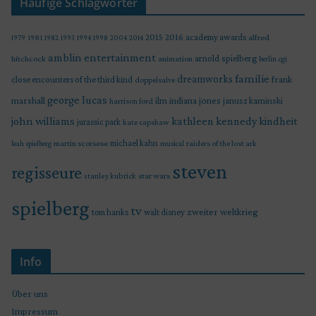
Häufige Schlagwörter
2015
2016
academy awards
alfred
1979
1981
1982
1993
1994
1998
2004
2014
amblin entertainment
arnold spielberg
hitchcock
animation
berlin
cgi
familie
dreamworks
frank
close encounters of the third kind
doppelsalve
george lucas
marshall
indiana jones
ilm
janusz kaminski
harrison ford
john williams
kindheit
kathleen kennedy
jurassic park
kate capshaw
martin scorsese
michael kahn
raiders of the lost ark
leah spielberg
musical
steven
regisseure
star wars
stanley kubrick
spielberg
tv
zweiter weltkrieg
tom hanks
walt disney
Info
Über uns
Impressum