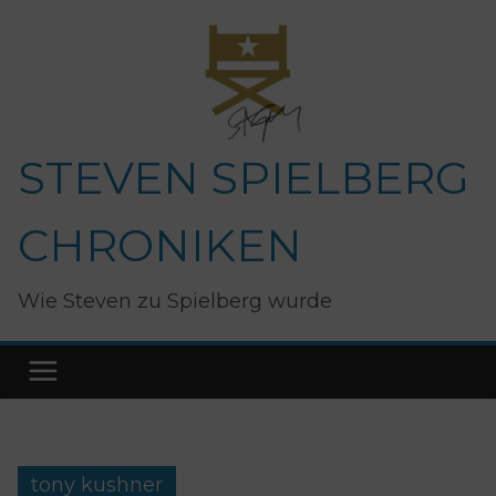
Zum
Inhalt
springen
STEVEN SPIELBERG
CHRONIKEN
Wie Steven zu Spielberg wurde
tony kushner