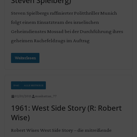
Steven Spielberg)
Steven Spielbergs raffinierter Politthriller Munich
folgt einem Einsatzteam des israelischen
Geheimdienstes Mossad bei der Durchführung ihres
geheimen Rachefeldzugs im Auftrag
Weiterlesen
1960
ALLE BEITRÄGE
02/01/2015
manhattan_77
1961: West Side Story (R: Robert
Wise)
Robert Wises West Side Story – die mitreißende