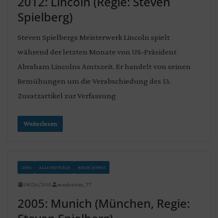
2012: Lincoln (Regie: Steven
Spielberg)
Steven Spielbergs Meisterwerk Lincoln spielt
während der letzten Monate von US-Präsident
Abraham Lincolns Amtszeit. Er handelt von seinen
Bemühungen um die Verabschiedung des 13.
Zusatzartikel zur Verfassung
Weiterlesen
2000
ALLE BEITRÄGE
REGIE (KINO)
08/26/2015
manhattan_77
2005: Munich (München, Regie: