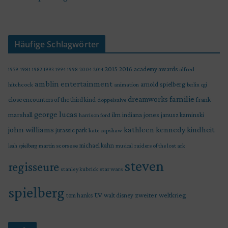
Häufige Schlagwörter
2015
2016
academy awards
alfred
1979
1981
1982
1993
1994
1998
2004
2014
amblin entertainment
arnold spielberg
hitchcock
animation
berlin
cgi
familie
dreamworks
frank
close encounters of the third kind
doppelsalve
george lucas
marshall
indiana jones
ilm
janusz kaminski
harrison ford
john williams
kindheit
kathleen kennedy
jurassic park
kate capshaw
martin scorsese
michael kahn
raiders of the lost ark
leah spielberg
musical
steven
regisseure
star wars
stanley kubrick
spielberg
tv
zweiter weltkrieg
tom hanks
walt disney