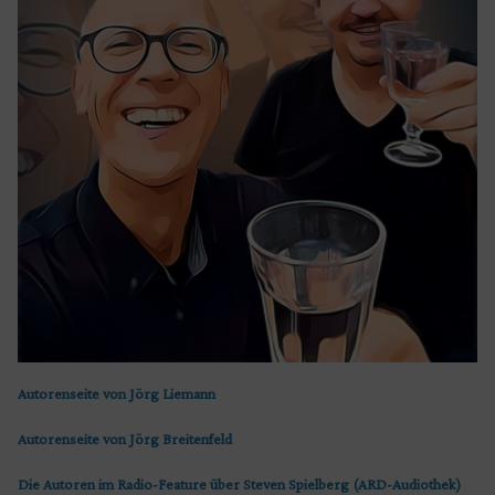
Autorenseite von Jörg Liemann
Autorenseite von Jörg Breitenfeld
Die Autoren im Radio-Feature über Steven Spielberg (ARD-Audiothek)