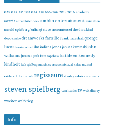
2015
2016
academy
1979
1981
1982
1993
1994
1998
2004
2014
amblin entertainment
awards
alfred hitchcock
animation
arnold spielberg
close encounters of the third kind
berlin
cgi
familie
george
dreamworks
frank marshall
doppelsalve
lucas
john
indiana jones
ilm
janusz kaminski
harrison ford
williams
kathleen kennedy
jurassic park
kate capshaw
kindheit
martin scorsese
michael kahn
leah spielberg
musical
regisseure
raiders of the lost ark
star wars
stanley kubrick
steven spielberg
tv
tom hanks
walt disney
zweiter weltkrieg
Info