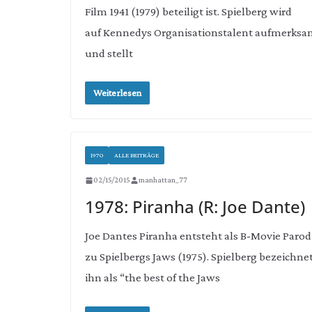
Film 1941 (1979) beteiligt ist. Spielberg wird
auf Kennedys Organisationstalent aufmerks
und stellt
Weiterlesen
1970
ALLE BEITRÄGE
02/15/2015
manhattan_77
1978: Piranha (R: Joe Dante)
Joe Dantes Piranha entsteht als B-Movie Parod
zu Spielbergs Jaws (1975). Spielberg bezeichne
ihn als “the best of the Jaws