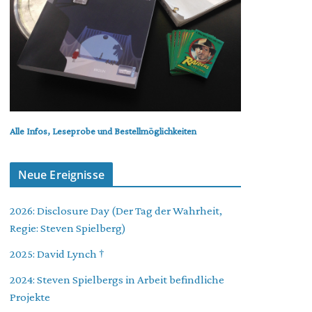
Alle Infos, Leseprobe und Bestellmöglichkeiten
Neue Ereignisse
2026: Disclosure Day (Der Tag der Wahrheit,
Regie: Steven Spielberg)
2025: David Lynch †
2024: Steven Spielbergs in Arbeit befindliche
Projekte