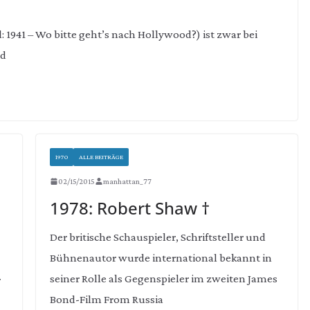
l: 1941 – Wo bitte geht’s nach Hollywood?) ist zwar bei
nd
1970
ALLE BEITRÄGE
02/15/2015
manhattan_77
1978: Robert Shaw †
Der britische Schauspieler, Schriftsteller und
Bühnenautor wurde international bekannt in
seiner Rolle als Gegenspieler im zweiten James
r
Bond-Film From Russia