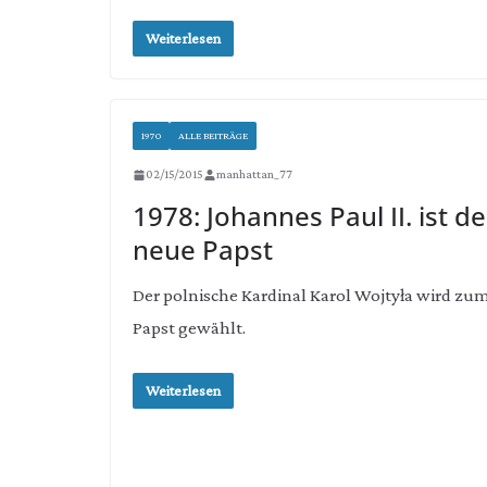
Weiterlesen
1970
ALLE BEITRÄGE
02/15/2015
manhattan_77
1978: Johannes Paul II. ist de
neue Papst
Der polnische Kardinal Karol Wojtyła wird zu
Papst gewählt.
Weiterlesen