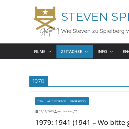
Zum
STEVEN SP
Inhalt
springen
Wie Steven zu Spielberg 
FILME
ZEITACHSE
INFO
EN
1970
1970
ALLE BEITRÄGE
REGIE (KINO)
02/15/2015
manhattan_77
1979: 1941 (1941 – Wo bitte 