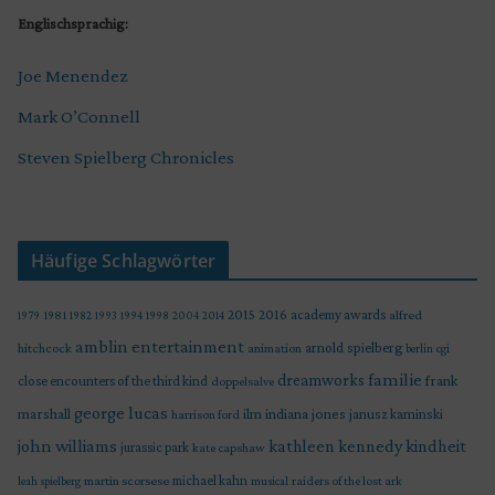
Englischsprachig:
Joe Menendez
Mark O’Connell
Steven Spielberg Chronicles
Häufige Schlagwörter
2015
2016
academy awards
alfred
1979
1981
1982
1993
1994
1998
2004
2014
amblin entertainment
arnold spielberg
hitchcock
animation
berlin
cgi
familie
dreamworks
frank
close encounters of the third kind
doppelsalve
george lucas
marshall
indiana jones
ilm
janusz kaminski
harrison ford
john williams
kindheit
kathleen kennedy
jurassic park
kate capshaw
martin scorsese
michael kahn
raiders of the lost ark
leah spielberg
musical