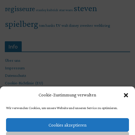
steven
regisseure
star wars
stanley kubrick
spielberg
tv
zweiter weltkrieg
tom hanks
walt disney
Info
Über uns
Impressum
Datenschutz
Cookie-Richtlinie (EU)
Cookie-Zustimmung verwalten
Wir verwenden Cookies, um unsere Website und unseren Service zu optimieren.
Cookies akzeptieren