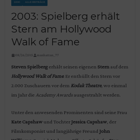
2000
ALLE BEITRÄGE
2003: Spielberg erhält
Stern am Hollywood
Walk of Fame
08/26/2015
manhattan_77
Steven Spielberg
erhält seinen eigenen
Stern
auf dem
Hollywood Walk of Fame
. Er enthüllt den Stern vor
2.000 Zuschauern vor dem
Kodak Theatre
, wo einmal
im Jahr die
Academy Awards
ausgestrahlt werden.
Unter den anwesenden Prominenten sind seine Frau
Kate Capshaw
und Tochter
Jessica Capshaw
, der
Filmkomponist und langjährige Freund
John