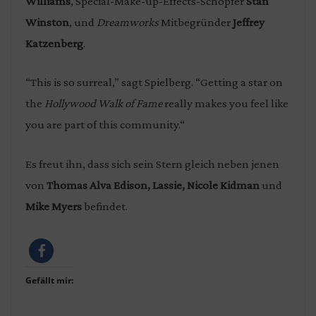
Williams
, Special-Make-up-Effects-Schöpfer
Stan
Winston
, und
Dreamworks
Mitbegründer
Jeffrey
Katzenberg
.
“This is so surreal,” sagt Spielberg. “Getting a star on
the
Hollywood Walk of Fame
really makes you feel like
you are part of this community.“
Es freut ihn, dass sich sein Stern gleich neben jenen
von
Thomas Alva Edison, Lassie, Nicole Kidman
und
Mike Myers
befindet.
Gefällt mir: