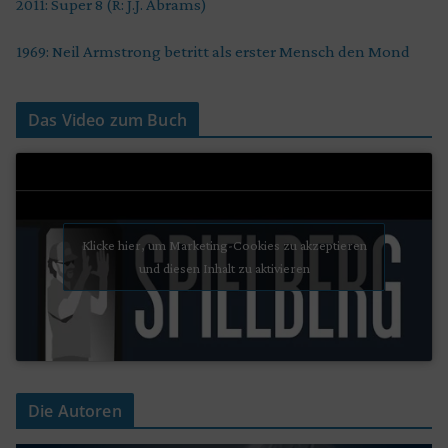
2011: Super 8 (R: J.J. Abrams)
1969: Neil Armstrong betritt als erster Mensch den Mond
Das Video zum Buch
Klicke hier, um Marketing-Cookies zu akzeptieren
und diesen Inhalt zu aktivieren
Die Autoren