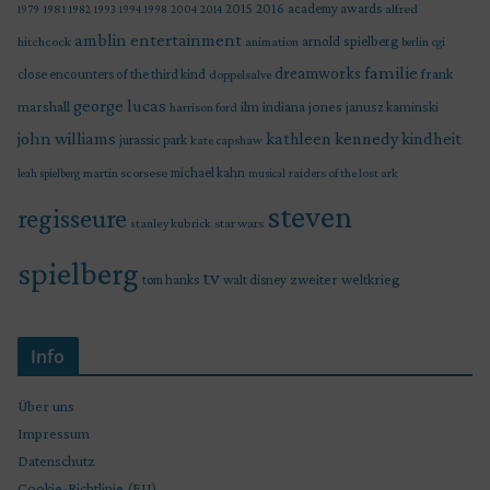
2015
2016
academy awards
alfred
1979
1981
1982
1993
1994
1998
2004
2014
amblin entertainment
arnold spielberg
hitchcock
animation
berlin
cgi
familie
dreamworks
frank
close encounters of the third kind
doppelsalve
george lucas
marshall
indiana jones
ilm
janusz kaminski
harrison ford
john williams
kindheit
kathleen kennedy
jurassic park
kate capshaw
martin scorsese
michael kahn
raiders of the lost ark
leah spielberg
musical
steven
regisseure
star wars
stanley kubrick
spielberg
tv
zweiter weltkrieg
tom hanks
walt disney
Info
Über uns
Impressum
Datenschutz
Cookie-Richtlinie (EU)