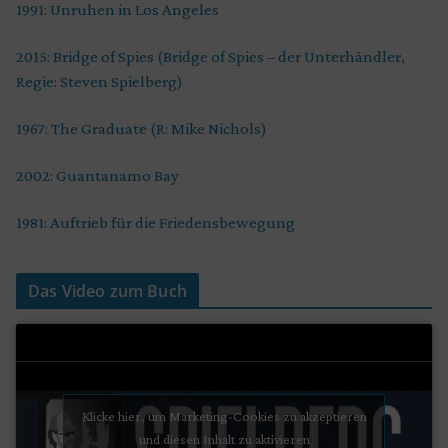
1991: Unruhen in Los Angeles
2015: Bridge of Spies (Bridge of Spies – der Unterhändler,
Regie: Steven Spielberg)
1967: The Graduate (R: Mike Nichols)
2002: Guantanamo Bay
1981: Auftrieb für die Friedensbewegung
Das Video zum Buch
Klicke hier, um Marketing-Cookies zu akzeptieren
und diesen Inhalt zu aktivieren