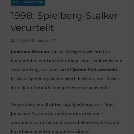
1990
ALLE BEITRÄGE
1998: Spielberg-Stalker
verurteilt
06/23/2015
manhattan_77
Jonathan Norman
, ein 30-jähriger vorbestrafter
Bodybuilder, wird auf Grundlage eines kalifornischen
Anti-Stalking-Gesetzes
zu 25 Jahren Haft verurteilt
.
Er hatte Spielberg nachweislich bedroht, weil dieser
ihm einen Job als Schauspieler verweigert habe.
Gegenüber dem Richter sagt Spielbergs aus: “Had
Jonathan Norman actually confronted me, I
genuinely in my heart of hearts believe that I would
have been raped or maimed or killed.”