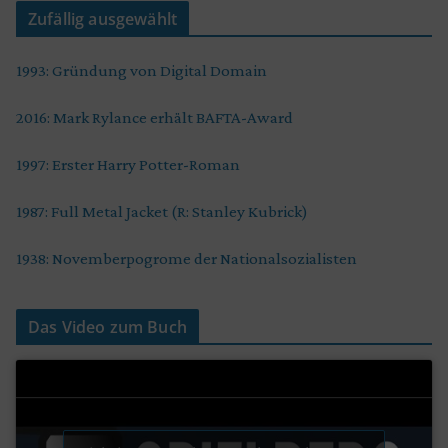
Zufällig ausgewählt
1993: Gründung von Digital Domain
2016: Mark Rylance erhält BAFTA-Award
1997: Erster Harry Potter-Roman
1987: Full Metal Jacket (R: Stanley Kubrick)
1938: Novemberpogrome der Nationalsozialisten
Das Video zum Buch