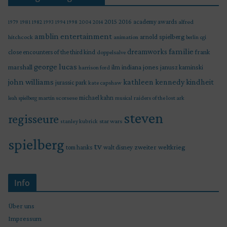
2015
2016
academy awards
alfred
1979
1981
1982
1993
1994
1998
2004
2014
amblin entertainment
arnold spielberg
hitchcock
animation
berlin
cgi
familie
dreamworks
frank
close encounters of the third kind
doppelsalve
george lucas
marshall
indiana jones
ilm
janusz kaminski
harrison ford
john williams
kindheit
kathleen kennedy
jurassic park
kate capshaw
martin scorsese
michael kahn
raiders of the lost ark
leah spielberg
musical
steven
regisseure
star wars
stanley kubrick
spielberg
tv
zweiter weltkrieg
tom hanks
walt disney
Info
Über uns
Impressum