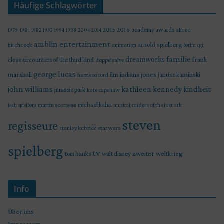
Häufige Schlagwörter
2015
2016
academy awards
alfred
1979
1981
1982
1993
1994
1998
2004
2014
amblin entertainment
arnold spielberg
hitchcock
animation
berlin
cgi
familie
dreamworks
frank
close encounters of the third kind
doppelsalve
george lucas
marshall
indiana jones
ilm
janusz kaminski
harrison ford
john williams
kindheit
kathleen kennedy
jurassic park
kate capshaw
martin scorsese
michael kahn
raiders of the lost ark
leah spielberg
musical
steven
regisseure
star wars
stanley kubrick
spielberg
tv
zweiter weltkrieg
tom hanks
walt disney
Info
Über uns