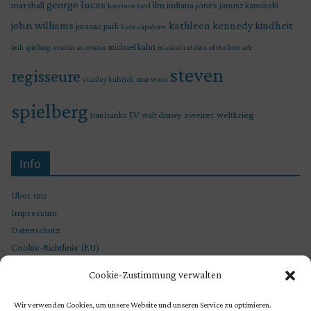
george lucas
marshall
indiana jones
ilm
janusz kaminski
harrison ford
john williams
kindheit
kathleen kennedy
jurassic park
kate capshaw
martin scorsese
michael kahn
raiders of the lost ark
leah spielberg
musical
steven
regisseure
star wars
stanley kubrick
spielberg
tv
zweiter weltkrieg
tom hanks
walt disney
Info
Über uns
Impressum
Datenschutz
Cookie-Richtlinie (EU)
Cookie-Zustimmung verwalten
Wir verwenden Cookies, um unsere Website und unseren Service zu optimieren.