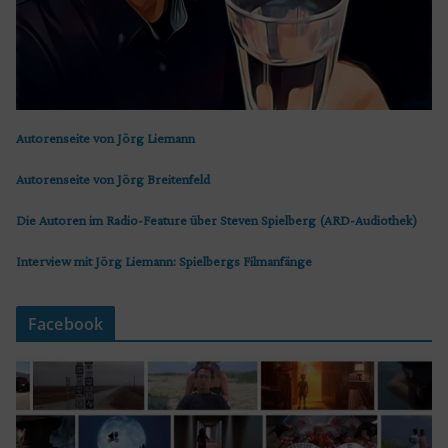
Autorenseite von Jörg Liemann
Autorenseite von Jörg Breitenfeld
Die Autoren im Radio-Feature über Steven Spielberg (ARD-Audiothek)
Interview mit Jörg Liemann: Spielbergs Filmanfänge
Facebook