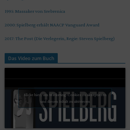
1995: Massaker von Srebrenica
2000: Spielberg erhält NAACP Vanguard Award
2017: The Post (Die Verlegerin, Regie: Steven Spielberg)
Das Video zum Buch
Klicke hier, um Marketing-Cookies zu akzeptieren
und diesen Inhalt zu aktivieren