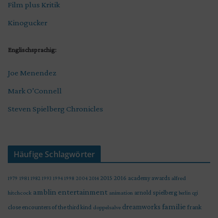
Film plus Kritik
Kinogucker
Englischsprachig:
Joe Menendez
Mark O’Connell
Steven Spielberg Chronicles
Häufige Schlagwörter
2015
2016
academy awards
alfred
1979
1981
1982
1993
1994
1998
2004
2014
amblin entertainment
arnold spielberg
hitchcock
animation
berlin
cgi
familie
dreamworks
frank
close encounters of the third kind
doppelsalve