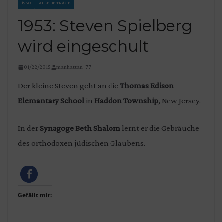
1950
ALLE BEITRÄGE
1953: Steven Spielberg
wird eingeschult
01/22/2015
manhattan_77
Der kleine Steven geht an die
Thomas Edison
Elemantary School
in
Haddon Township
, New Jersey.
In der
Synagoge Beth Shalom
lernt er die Gebräuche
des orthodoxen jüdischen Glaubens.
Gefällt mir: