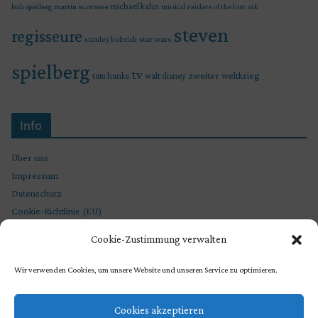
martin scorsese
michael kahn
raiders of the lost ark
leah spielberg
musical
steven
regisseure
star wars
stanley kubrick
spielberg
tv
zweiter weltkrieg
tom hanks
walt disney
Info
Über uns
Impressum
Datenschutz
Cookie-Richtlinie (EU)
Cookie-Zustimmung verwalten
Wir verwenden Cookies, um unsere Website und unseren Service zu optimieren.
Cookies akzeptieren