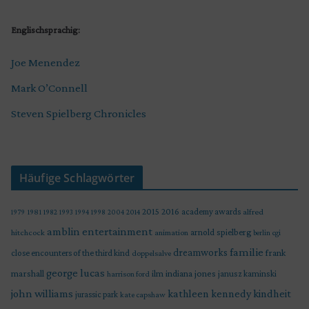
Englischsprachig:
Joe Menendez
Mark O’Connell
Steven Spielberg Chronicles
Häufige Schlagwörter
2015
2016
academy awards
alfred
1979
1981
1982
1993
1994
1998
2004
2014
amblin entertainment
arnold spielberg
hitchcock
animation
berlin
cgi
familie
dreamworks
frank
close encounters of the third kind
doppelsalve
george lucas
marshall
indiana jones
ilm
janusz kaminski
harrison ford
john williams
kindheit
kathleen kennedy
jurassic park
kate capshaw