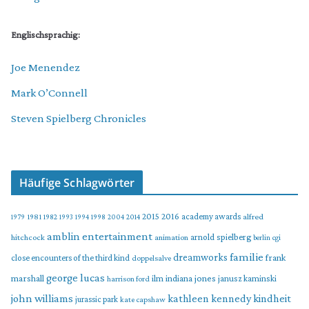
Englischsprachig:
Joe Menendez
Mark O’Connell
Steven Spielberg Chronicles
Häufige Schlagwörter
2015
2016
academy awards
alfred
1979
1981
1982
1993
1994
1998
2004
2014
amblin entertainment
arnold spielberg
hitchcock
animation
berlin
cgi
familie
dreamworks
frank
close encounters of the third kind
doppelsalve
george lucas
marshall
indiana jones
ilm
janusz kaminski
harrison ford
john williams
kindheit
kathleen kennedy
jurassic park
kate capshaw