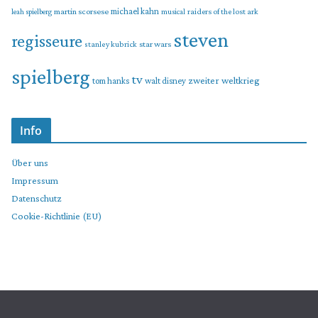
martin scorsese
michael kahn
raiders of the lost ark
leah spielberg
musical
steven
regisseure
star wars
stanley kubrick
spielberg
tv
zweiter weltkrieg
tom hanks
walt disney
Info
Über uns
Impressum
Datenschutz
Cookie-Richtlinie (EU)