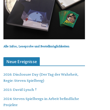
Alle Infos, Leseprobe und Bestellmöglichkeiten
Neue Ereignisse
2026: Disclosure Day (Der Tag der Wahrheit,
Regie: Steven Spielberg)
2025: David Lynch †
2024: Steven Spielbergs in Arbeit befindliche
Projekte