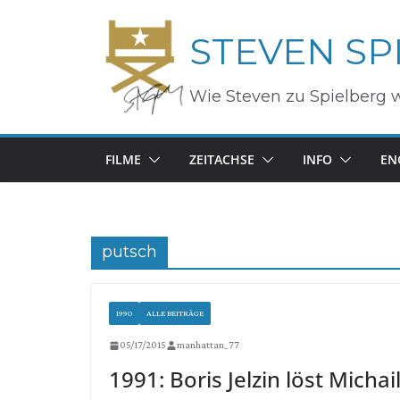
Zum
STEVEN SP
Inhalt
springen
Wie Steven zu Spielberg 
FILME
ZEITACHSE
INFO
EN
putsch
1990
ALLE BEITRÄGE
05/17/2015
manhattan_77
1991: Boris Jelzin löst Mich