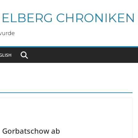
IELBERG CHRONIKEN
wurde
GLISH
ail Gorbatschow ab