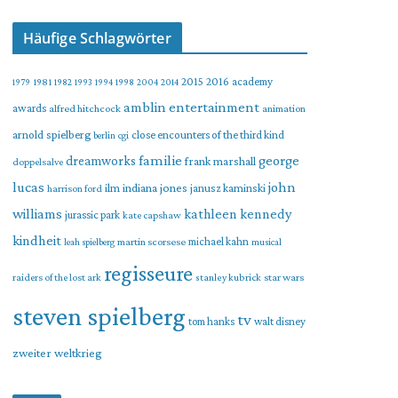
Häufige Schlagwörter
2015
2016
academy
1979
1981
1982
1993
1994
1998
2004
2014
amblin entertainment
awards
alfred hitchcock
animation
arnold spielberg
close encounters of the third kind
berlin
cgi
familie
george
dreamworks
frank marshall
doppelsalve
lucas
john
indiana jones
ilm
janusz kaminski
harrison ford
williams
kathleen kennedy
jurassic park
kate capshaw
kindheit
martin scorsese
michael kahn
leah spielberg
musical
regisseure
raiders of the lost ark
star wars
stanley kubrick
steven spielberg
tv
tom hanks
walt disney
zweiter weltkrieg