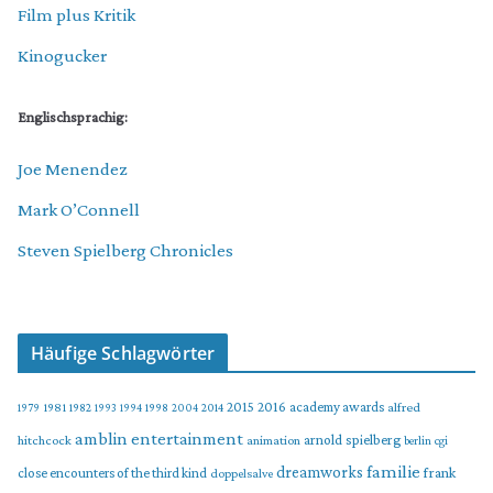
Film plus Kritik
Kinogucker
Englischsprachig:
Joe Menendez
Mark O’Connell
Steven Spielberg Chronicles
Häufige Schlagwörter
2015
2016
academy awards
alfred
1979
1981
1982
1993
1994
1998
2004
2014
amblin entertainment
arnold spielberg
hitchcock
animation
berlin
cgi
familie
dreamworks
frank
close encounters of the third kind
doppelsalve