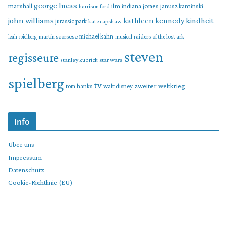
george lucas
marshall
indiana jones
ilm
janusz kaminski
harrison ford
john williams
kindheit
kathleen kennedy
jurassic park
kate capshaw
martin scorsese
michael kahn
raiders of the lost ark
leah spielberg
musical
steven
regisseure
star wars
stanley kubrick
spielberg
tv
zweiter weltkrieg
tom hanks
walt disney
Info
Über uns
Impressum
Datenschutz
Cookie-Richtlinie (EU)