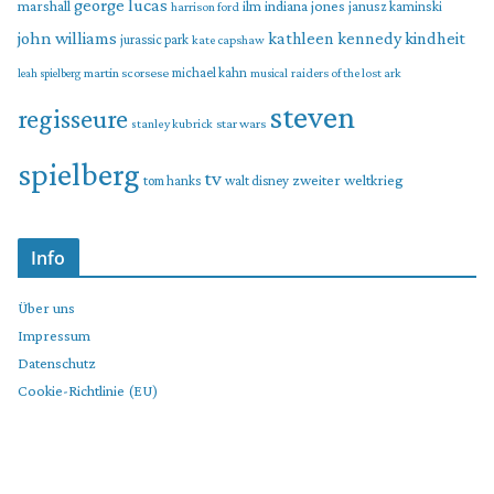
george lucas
marshall
indiana jones
ilm
janusz kaminski
harrison ford
john williams
kindheit
kathleen kennedy
jurassic park
kate capshaw
martin scorsese
michael kahn
raiders of the lost ark
leah spielberg
musical
steven
regisseure
star wars
stanley kubrick
spielberg
tv
zweiter weltkrieg
tom hanks
walt disney
Info
Über uns
Impressum
Datenschutz
Cookie-Richtlinie (EU)