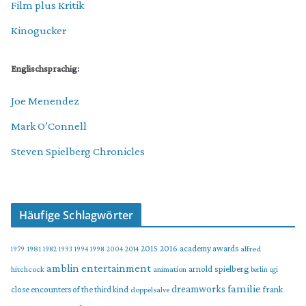
Film plus Kritik
Kinogucker
Englischsprachig:
Joe Menendez
Mark O’Connell
Steven Spielberg Chronicles
Häufige Schlagwörter
2015
2016
academy awards
alfred
1979
1981
1982
1993
1994
1998
2004
2014
amblin entertainment
arnold spielberg
hitchcock
animation
berlin
cgi
familie
dreamworks
frank
close encounters of the third kind
doppelsalve