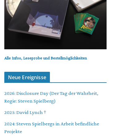
Alle Infos, Leseprobe und Bestellmöglichkeiten
Neue Ereignisse
2026: Disclosure Day (Der Tag der Wahrheit,
Regie: Steven Spielberg)
2025: David Lynch †
2024: Steven Spielbergs in Arbeit befindliche
Projekte