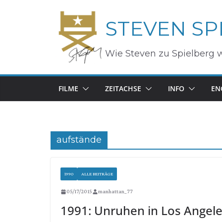
Zum
STEVEN SP
Inhalt
springen
Wie Steven zu Spielberg 
FILME
ZEITACHSE
INFO
EN
aufstände
1990
ALLE BEITRÄGE
05/17/2015
manhattan_77
1991: Unruhen in Los Angel