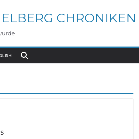
IELBERG CHRONIKEN
wurde
GLISH
es