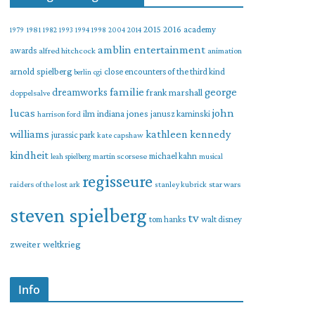
2015
2016
academy
1979
1981
1982
1993
1994
1998
2004
2014
amblin entertainment
awards
alfred hitchcock
animation
arnold spielberg
close encounters of the third kind
berlin
cgi
familie
george
dreamworks
frank marshall
doppelsalve
lucas
john
indiana jones
ilm
janusz kaminski
harrison ford
williams
kathleen kennedy
jurassic park
kate capshaw
kindheit
martin scorsese
michael kahn
leah spielberg
musical
regisseure
raiders of the lost ark
star wars
stanley kubrick
steven spielberg
tv
tom hanks
walt disney
zweiter weltkrieg
Info