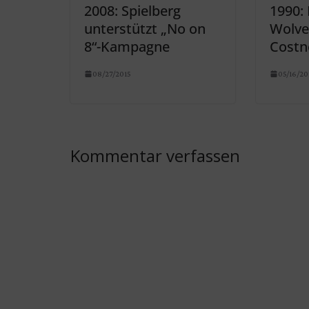
2008: Spielberg
1990:
unterstützt „No on
Wolves
8“-Kampagne
Costn
08/27/2015
05/16/20
Kommentar verfassen