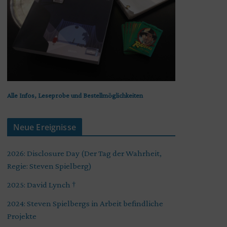
Alle Infos, Leseprobe und Bestellmöglichkeiten
Neue Ereignisse
2026: Disclosure Day (Der Tag der Wahrheit,
Regie: Steven Spielberg)
2025: David Lynch †
2024: Steven Spielbergs in Arbeit befindliche
Projekte