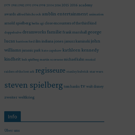
2015
2016
academy
1979
1981
1982
1993
1994
1998
2004
2014
amblin entertainment
awards
alfred hitchcock
animation
arnold spielberg
close encounters of the third kind
berlin
cgi
familie
george
dreamworks
frank marshall
doppelsalve
lucas
john
indiana jones
ilm
janusz kaminski
harrison ford
williams
kathleen kennedy
jurassic park
kate capshaw
kindheit
martin scorsese
michael kahn
leah spielberg
musical
regisseure
raiders of the lost ark
star wars
stanley kubrick
steven spielberg
tv
tom hanks
walt disney
zweiter weltkrieg
Info
Über uns