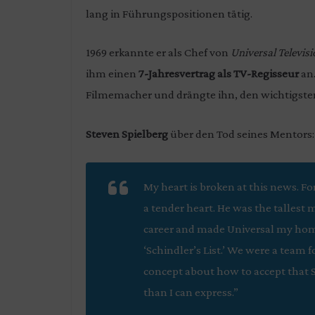
lang in Führungspositionen tätig.
1969 erkannte er als Chef von
Universal Televisi
ihm einen
7-Jahresvertrag als TV-Regisseur
an.
Filmemacher und drängte ihn, den wichtigste
Steven Spielberg
über den Tod seines Mentors:
My heart is broken at this news. Fo
a tender heart. He was the tallest 
career and made
Universal
my home
‘Schindler’s List.’ We were a team f
concept about how to accept that Si
than I can express.”