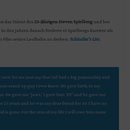
on
das Talent des
23-jährigen Steven Spielberg
und bot
 In den Jahren danach förderte er Spielbergs Karriere als
n Film seiner Laufbahn zu drehen:
Schindler’s List
.
r now let me just say that Sid had a big personality and
most stand up guy I ever knew. He gave birth to my
. He gave me ‘Jaws,’ I gave him ‘ET’ and he gave me
or 25 years and he was my dear friend for 50. I have no
d is gone. For the rest of my life I will owe him more