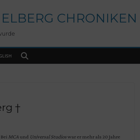
IELBERG CHRONIKEN
wurde
GLISH
erg †
 Bei
MCA
und
Universal Studios
war er mehr als 20 Jahre