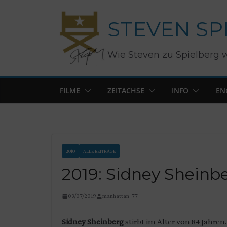
Zum
STEVEN SP
Inhalt
springen
Wie Steven zu Spielberg 
FILME
ZEITACHSE
INFO
EN
2010
ALLE BEITRÄGE
2019: Sidney Sheinb
03/07/2019
manhattan_77
Sidney Sheinberg
stirbt im Alter von 84 Jahren.