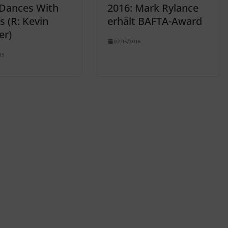
 Dances With
2016: Mark Rylance
 (R: Kevin
erhält BAFTA-Award
er)
02/15/2016
15